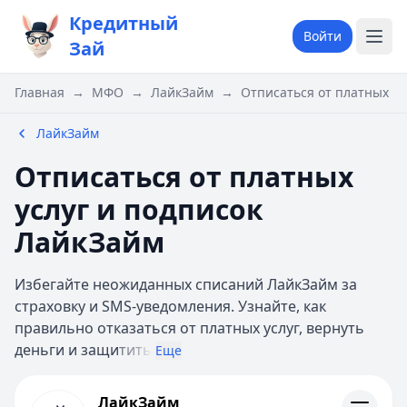
Кредитный
Войти
Зай
Главная
→
МФО
→
ЛайкЗайм
→
Отписаться от платных ус
ЛайкЗайм
Отписаться от платных
услуг и подписок
ЛайкЗайм
Избегайте неожиданных списаний ЛайкЗайм за
страховку и SMS-уведомления. Узнайте, как
правильно отказаться от платных услуг, вернуть
деньги и защи
тить
Еще
ЛайкЗайм
ЛайкЗайм