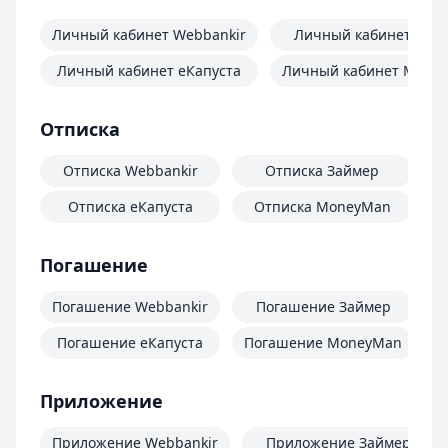
Личный кабинет Webbankir
Личный кабинет Зай
Личный кабинет еКапуста
Личный кабинет Mone
Отписка
Отписка Webbankir
Отписка Займер
Отписка еКапуста
Отписка MoneyMan
О
Погашение
Погашение Webbankir
Погашение Займер
Погашение еКапуста
Погашение MoneyMan
П
Приложение
Приложение Webbankir
Приложение Займер