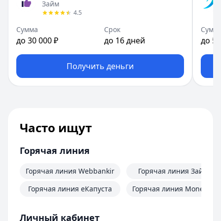
Займ
4.5
Сумма
Срок
Сумм
до 30 000 ₽
до 16 дней
до 50
Получить деньги
Часто ищут
Горячая линия
Горячая линия Webbankir
Горячая линия Займер
Горячая линия еКапуста
Горячая линия MoneyMa
Личный кабинет