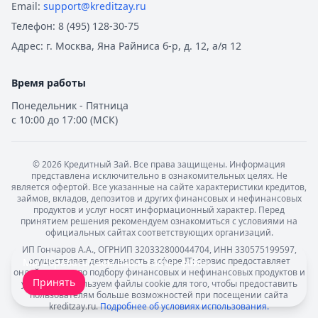
Email:
support@kreditzay.ru
Телефон:
8 (495) 128-30-75
Адрес:
г. Москва, Яна Райниса б-р, д. 12, а/я 12
Время работы
Понедельник - Пятница
с 10:00 до 17:00 (МСК)
©
2026
Кредитный Зай. Все права защищены. Информация
представлена исключительно в ознакомительных целях. Не
является офертой. Все указанные на сайте характеристики кредитов,
займов, вкладов, депозитов и других финансовых и нефинансовых
продуктов и услуг носят информационный характер. Перед
принятием решения рекомендуем ознакомиться с условиями на
официальных сайтах соответствующих организаций.
ИП Гончаров А.А., ОГРНИП 320332800044704, ИНН 330575199597,
осуществляет деятельность в сфере IT: сервис предоставляет
Мы обрабатываем ваши
cookie-файлы
.
онлайн-услуги по подбору финансовых и нефинансовых продуктов и
Принять
услуг. Мы используем файлы cookie для того, чтобы предоставить
пользователям больше возможностей при посещении сайта
kreditzay.ru.
Подробнее об условиях использования.