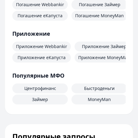
Погашение Webbankir
Погашение Займер
Погашение еКапуста
Погашение MoneyMan
П
Приложение
Приложение Webbankir
Приложение Займер
Приложение еКапуста
Приложение MoneyMan
Популярные МФО
Центрофинанс
Быстроденьги
Займер
MoneyMan
Популярные запросы