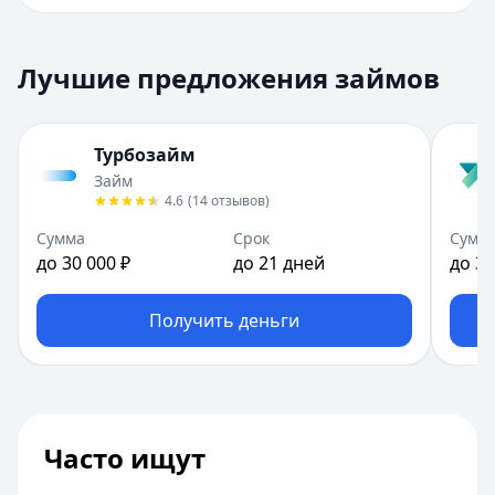
Лучшие предложения займов
Турбозайм
Займ
4.6
(
14
отзывов
)
Сумма
Срок
Сумм
до 30 000 ₽
до 21 дней
до 30
Получить деньги
Часто ищут