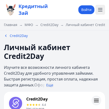
Кредитный
Войти
Зай
Главная
→
МФО
→
Credit2Day
→
Личный кабинет Credit2
Credit2Day
Личный кабинет
Credit2Day
Изучите все возможности личного кабинета
Credit2Day для удобного управления займами.
Быстрая регистрация, простая оплата, надежная
защита данных.
Офор
Еще
Credit2Day
Credit2Day
Информация
4.4
Нет отзывов