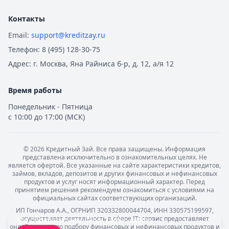
Контакты
Email:
support@kreditzay.ru
Телефон:
8 (495) 128-30-75
Адрес:
г. Москва, Яна Райниса б-р, д. 12, а/я 12
Время работы
Понедельник - Пятница
с 10:00 до 17:00 (МСК)
©
2026
Кредитный Зай. Все права защищены. Информация
представлена исключительно в ознакомительных целях. Не
является офертой. Все указанные на сайте характеристики кредитов,
займов, вкладов, депозитов и других финансовых и нефинансовых
продуктов и услуг носят информационный характер. Перед
принятием решения рекомендуем ознакомиться с условиями на
официальных сайтах соответствующих организаций.
ИП Гончаров А.А., ОГРНИП 320332800044704, ИНН 330575199597,
осуществляет деятельность в сфере IT: сервис предоставляет
Мы обрабатываем ваши
cookie-файлы
.
онлайн-услуги по подбору финансовых и нефинансовых продуктов и