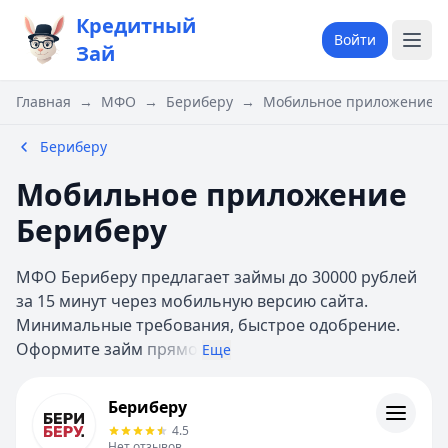
Кредитный
Войти
Зай
Главная
→
МФО
→
Бериберу
→
Мобильное приложение Б
Бериберу
Мобильное приложение
Бериберу
МФО Бериберу предлагает займы до 30000 рублей
за 15 минут через мобильную версию сайта.
Минимальные требования, быстрое одобрение.
Оформите займ
прямо
Еще
Бериберу
Бериберу
Информация
4.5
Нет отзывов