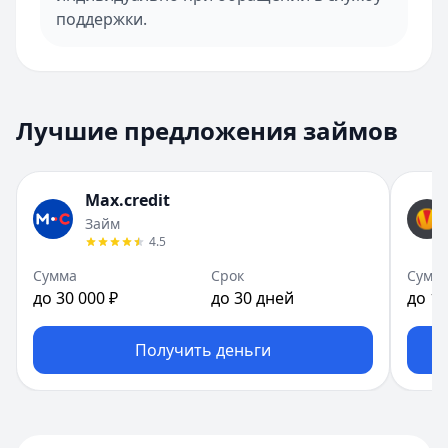
поддержки.
Лучшие предложения займов
Max.credit
Займ
4.5
Сумма
Срок
Сумм
до 30 000 ₽
до 30 дней
до 10
Получить деньги