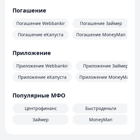
Погашение
Погашение Webbankir
Погашение Займер
Погашение еКапуста
Погашение MoneyMan
П
Приложение
Приложение Webbankir
Приложение Займер
Приложение еКапуста
Приложение MoneyMan
Популярные МФО
Центрофинанс
Быстроденьги
Займер
MoneyMan