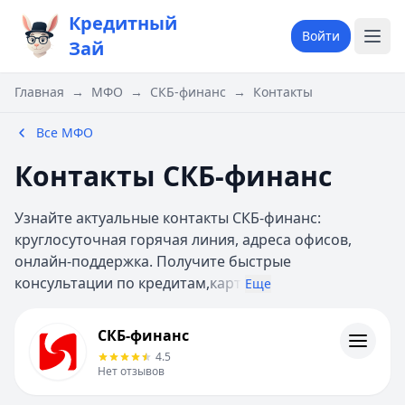
Кредитный
Войти
Зай
Главная
→
МФО
→
СКБ-финанс
→
Контакты
Все МФО
Контакты СКБ-финанс
Узнайте актуальные контакты СКБ-финанс:
круглосуточная горячая линия, адреса офисов,
онлайн-поддержка. Получите быстрые
консультации по кредитам,
карт
Еще
СКБ-финанс
СКБ-финанс
Информация
4.5
Нет отзывов