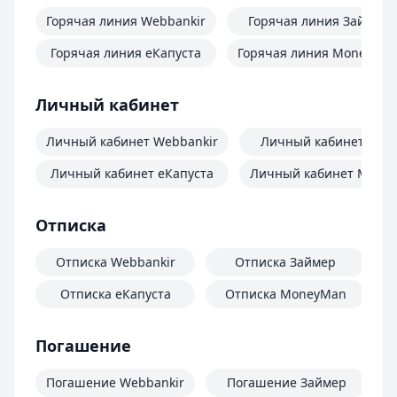
Горячая линия Webbankir
Горячая линия Займер
Горячая линия еКапуста
Горячая линия MoneyMa
Личный кабинет
Личный кабинет Webbankir
Личный кабинет Зай
Личный кабинет еКапуста
Личный кабинет Mone
Отписка
Отписка Webbankir
Отписка Займер
Отписка еКапуста
Отписка MoneyMan
О
Погашение
Погашение Webbankir
Погашение Займер