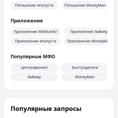
Погашение еКапуста
Погашение MoneyMan
П
Приложение
Приложение Webbankir
Приложение Займер
Приложение еКапуста
Приложение MoneyMan
Популярные МФО
Центрофинанс
Быстроденьги
Займер
MoneyMan
Популярные запросы