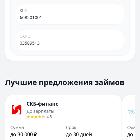
КПП
:
668501001
ОКПО
:
03589513
Лучшие предложения займов
СКБ-финанс
До зарплаты
4.5
Сумма
Срок
Сумм
до 30 000 ₽
до 30 дней
до 30