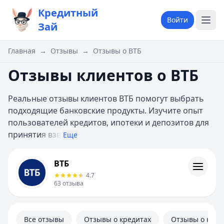
Кредитный
Войти
Зай
Главная
→
Отзывы
→
Отзывы о ВТБ
Отзывы клиентов о ВТБ
Реальные отзывы клиентов ВТБ помогут выбрать
подходящие банковские продукты. Изучите опыт
пользователей кредитов, ипотеки и депозитов для
приняти
я взв
Еще
ВТБ
ВТБ
Кредиты
4.7
Кредитные карты
63
отзыва
Дебетовые карты
Ипотека
Вклады
Все отзывы
Отзывы о кредитах
Отзывы о кред