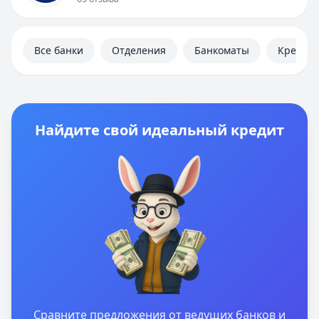
Дебетовые карты
Ипотека
Вклады
Все банки
Отделения
Банкоматы
Кредит
Калькуляторы
Отделения
Банкоматы
Отзывы
Контакты
Найдите свой идеальный кредит
Личный кабинет
Полезная информация
Сравните предложения от ведущих банков и