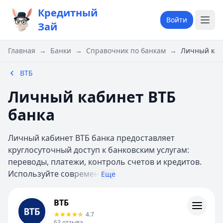
Кредитный
Войти
Зай
Главная
→
Банки
→
Справочник по банкам
→
Личный каб
ВТБ
Личный кабинет ВТБ
банка
Личный кабинет ВТБ банка предоставляет
круглосуточный доступ к банковским услугам:
переводы, платежи, контроль счетов и кредитов.
Используйте сов
ремен
Еще
ВТБ
ВТБ
Кредиты
4.7
Кредитные карты
63
отзыва