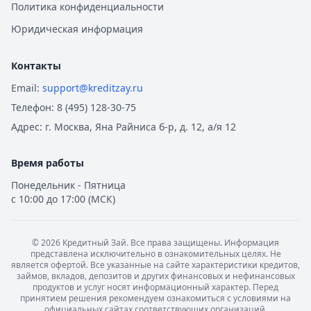
Политика конфиденциальности
Ипотека — лучшие предложения
Юридическая информация
Альфа-Банк
— Семейная ипотека
Рейтинг:
4.9
Совкомбанк
— Семейная ипотека
Контакты
Рейтинг:
4.9
Email:
support@kreditzay.ru
Альфа-Банк
— Вторичное жилье
Телефон:
8 (495) 128-30-75
Рейтинг:
4.9
Адрес:
г. Москва, Яна Райниса б-р, д. 12, а/я 12
Т-Банк
— Новостройка
Рейтинг:
4.6
Время работы
Альфа-Банк
— Готовый дом без господдержки
Рейтинг:
4.9
Понедельник - Пятница
ВТБ
— Комбо-ипотека для семей с детьми
с 10:00 до 17:00 (МСК)
Рейтинг:
4.6
Альфа-Банк
— Новостройка
©
2026
Кредитный Зай. Все права защищены. Информация
Рейтинг:
4.9
представлена исключительно в ознакомительных целях. Не
ДОМ.РФ Банк
— Семейная ипотека
является офертой. Все указанные на сайте характеристики кредитов,
займов, вкладов, депозитов и других финансовых и нефинансовых
Рейтинг:
4.8
продуктов и услуг носят информационный характер. Перед
Все ипотечные программы
принятием решения рекомендуем ознакомиться с условиями на
официальных сайтах соответствующих организаций.