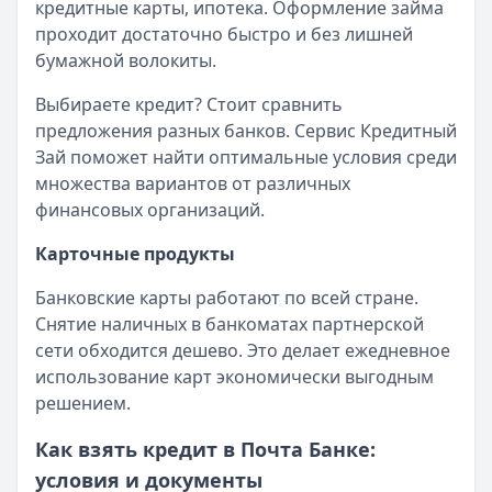
кредитные карты, ипотека. Оформление займа
Рейтинг:
4.6
услуги, добавляя новые продукты и улучшая
проходит достаточно быстро и без лишней
Т-Банк
— СмартВклад
существующие. Особое внимание уделяется
бумажной волокиты.
Рейтинг:
4.6
потребностям людей старшего возраста и
Газпромбанк
— Ключевой момент
жителей небольших городов.
Выбираете кредит? Стоит сравнить
Рейтинг:
4.6
предложения разных банков. Сервис Кредитный
Заключение
Т-Банк
— СмартВклад (CNY)
Зай поможет найти оптимальные условия среди
Рейтинг:
4.6
множества вариантов от различных
История Почта Банка - это пример того, как
Газпромбанк
— Ежедневная выгода
финансовых организаций.
можно успешно сочетать традиционные
Рейтинг:
4.6
подходы с современными технологиями. Банк
Карточные продукты
Газпромбанк
— Новые деньги
нашел свою нишу и продолжает уверенно
Рейтинг:
4.6
Банковские карты работают по всей стране.
развиваться, предлагая клиентам доступные и
Все вклады
Снятие наличных в банкоматах партнерской
понятные финансовые услуги. Его уникальная
Дебетовые карты — лучшие предложения
сети обходится дешево. Это делает ежедневное
модель работы через почтовые отделения
Т-Банк
— S7 — T‑Bank
использование карт экономически выгодным
остается актуальной и востребованной,
Обслуживание:
Бесплатно
решением.
особенно в регионах с ограниченной
Рейтинг:
4.6
банковской инфраструктурой.
Альфа-Банк
— Апельсиновая карта
Как взять кредит в Почта Банке:
Обслуживание:
Бесплатно
условия и документы
Часто задаваемые вопросы