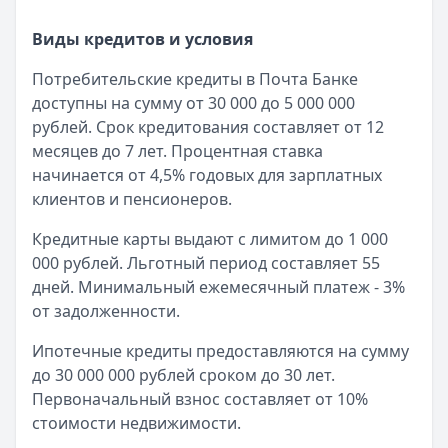
Рейтинг:
4.9
Банк ПСБ
— Orange Premium Club
Виды кредитов и условия
1. Когда был основан Почта Банк в его
Обслуживание:
Бесплатно
нынешнем виде?
Почта Банк получил свое
Рейтинг:
4.7
Потребительские кредиты в Почта Банке
текущее название и начал активную работу
Банк ПСБ
— Твой кешбэк
доступны на сумму от 30 000 до 5 000 000
через отделения Почты России в 2016 году.
Обслуживание:
Бесплатно
рублей. Срок кредитования составляет от 12
Рейтинг:
4.7
месяцев до 7 лет. Процентная ставка
2. Можно ли получить все банковские услуги
Альфа-Банк
— Альфа-Мобайл
начинается от 4,5% годовых для зарплатных
в почтовом отделении?
Да, в большинстве
Кэшбэк:
до 60%
клиентов и пенсионеров.
почтовых отделений доступны основные
Обслуживание:
Бесплатно
банковские услуги: оформление кредитов,
Кредитные карты выдают с лимитом до 1 000
Рейтинг:
4.9
открытие вкладов, операции с картами.
000 рублей. Льготный период составляет 55
Т-Банк
— Джуниор
дней. Минимальный ежемесячный платеж - 3%
Обслуживание:
Бесплатно
3. Входит ли Почта Банк в систему
от задолженности.
Рейтинг:
4.6
страхования вкладов?
Да, банк является
Т-Банк
— S7 — T‑Bank Premium
участником системы страхования вкладов, что
Ипотечные кредиты предоставляются на сумму
Обслуживание:
Бесплатно
гарантирует защиту средств клиентов до 1,4
до 30 000 000 рублей сроком до 30 лет.
Рейтинг:
4.6
миллиона рублей.
Первоначальный взнос составляет от 10%
Банк ПСБ
— Пенсионная
стоимости недвижимости.
4. Какие преимущества дает сотрудничество
Обслуживание:
Бесплатно