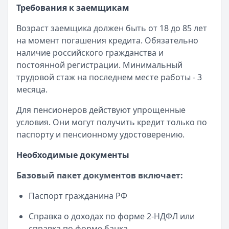
с Почтой России?
Главное преимущество - это
Рейтинг:
4.7
Требования к заемщикам
доступность услуг даже в отдаленных
Все дебетовые карты
населенных пунктах, где нет отделений других
Возраст заемщика должен быть от 18 до 85 лет
банков.
на момент погашения кредита. Обязательно
наличие российского гражданства и
5. Развивает ли банк цифровые сервисы?
Да,
постоянной регистрации. Минимальный
Почта Банк активно инвестирует в развитие
трудовой стаж на последнем месте работы - 3
мобильного приложения, интернет-банкинга и
месяца.
других цифровых каналов обслуживания.
Для пенсионеров действуют упрощенные
условия. Они могут получить кредит только по
паспорту и пенсионному удостоверению.
Необходимые документы
Базовый пакет документов включает:
Паспорт гражданина РФ
Справка о доходах по форме 2-НДФЛ или
справка по форме банка