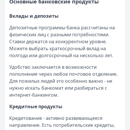
Основные банковские продукты
Альфа-Банк
— Вторичное жилье
При выборе финансовых продуктов важно
Категория:
Кредиты
Рейтинг:
4.9
сравнивать предложения разных банков.
Читать статью
Вклады и депозиты
Т-Банк
— Новостройка
Сервис Кредитный Зай поможет подобрать
Все статьи
Рейтинг:
4.6
наиболее выгодные условия по кредитам,
Депозитные программы банка рассчитаны на
Альфа-Банк
— Готовый дом без господдержки
вкладам и другим банковским продуктам с
физических лиц с разными потребностями.
Рейтинг:
4.9
учетом ваших потребностей.
Ставки держатся на конкурентном уровне.
ВТБ
— Комбо-ипотека для семей с детьми
Можете выбрать краткосрочный вклад на
Перспективы развития
Рейтинг:
4.6
полгода или долгосрочный на несколько лет.
Альфа-Банк
— Новостройка
Рейтинг:
4.9
Цифровая трансформация
Удобство заключается в возможности
ДОМ.РФ Банк
— Семейная ипотека
пополнения через любое почтовое отделение.
Несмотря на традиционную основу, Почта Банк
Рейтинг:
4.8
Для пожилых людей это особенно важно - не
активно инвестирует в технологии. Мобильное
Все ипотечные программы
нужно искать банкомат или разбираться с
приложение, интернет-банкинг, онлайн-заявки -
Вклады — лучшие предложения
интернет-банкингом.
все это становится неотъемлемой частью
Газпромбанк
— Накопительный счет
сервиса.
Кредитные продукты
Рейтинг:
4.6
Т-Банк
— Накопительный счет
Расширение продуктовой линейки
Кредитование - активно развивающееся
Рейтинг:
4.6
направление. Есть потребительские кредиты,
Газпромбанк
— Ежедневный процент
Банк продолжает диверсифицировать свои