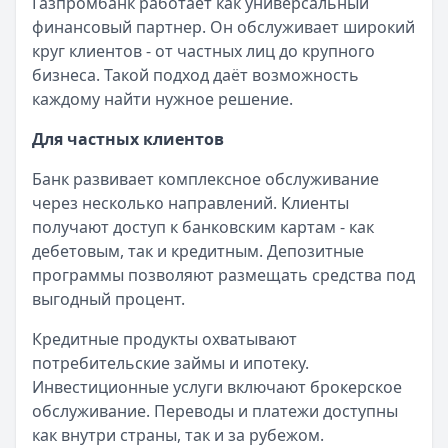
Категория:
Кредиты
Газпромбанк работает как универсальный
Альфа-Банк
— Вторичное жилье
Читать статью
финансовый партнер. Он обслуживает широкий
Рейтинг:
4.9
Цифровая трансформация
Все статьи
круг клиентов - от частных лиц до крупного
Т-Банк
— Новостройка
бизнеса. Такой подход даёт возможность
Рейтинг:
4.6
Технологические инновации кардинально
каждому найти нужное решение.
Альфа-Банк
— Готовый дом без господдержки
изменили банковскую сферу за последние годы.
Рейтинг:
4.9
Газпромбанк инвестирует значительные
Для частных клиентов
ВТБ
— Комбо-ипотека для семей с детьми
средства в IT-инфраструктуру. Мобильные
Рейтинг:
4.6
приложения постоянно совершенствуются и
Банк развивает комплексное обслуживание
Альфа-Банк
— Новостройка
получают новый функционал.
через несколько направлений. Клиенты
Рейтинг:
4.9
получают доступ к банковским картам - как
Искусственный интеллект автоматизирует
ДОМ.РФ Банк
— Семейная ипотека
дебетовым, так и кредитным. Депозитные
рутинные операции. Технологии блокчейн
Рейтинг:
4.8
программы позволяют размещать средства под
повышают безопасность финансовых
Все ипотечные программы
выгодный процент.
транзакций. Биометрия упрощает процедуры
Вклады — лучшие предложения
идентификации клиентов. Все это делает
Кредитные продукты охватывают
Газпромбанк
— Накопительный счет
банковские услуги более удобными и
потребительские займы и ипотеку.
Рейтинг:
4.6
доступными.
Инвестиционные услуги включают брокерское
Т-Банк
— Накопительный счет
обслуживание. Переводы и платежи доступны
Рейтинг:
4.6
Социальные инициативы
как внутри страны, так и за рубежом.
Газпромбанк
— Ежедневный процент