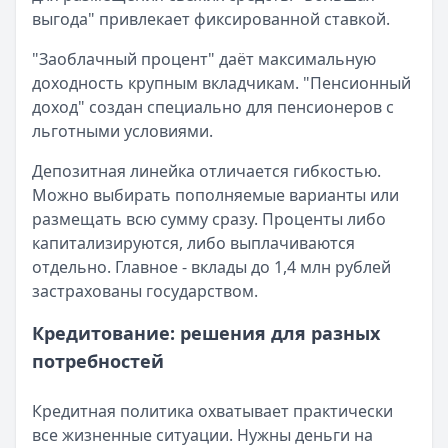
Рейтинг:
4.9
выгода" привлекает фиксированной ставкой.
российском финансовом рынке, продолжая
Банк ПСБ
— Твой кешбэк
развиваться и предлагать клиентам
Обслуживание:
Бесплатно
"Заоблачный процент" даёт максимальную
современные решения.
Рейтинг:
4.7
доходность крупным вкладчикам. "Пенсионный
Банк ПСБ
— Orange Premium Club
доход" создан специально для пенсионеров с
Обслуживание:
Бесплатно
льготными условиями.
Рейтинг:
4.7
Т-Банк
— S7 — T‑Bank Premium
Депозитная линейка отличается гибкостью.
Обслуживание:
Бесплатно
Можно выбирать пополняемые варианты или
Рейтинг:
4.6
размещать всю сумму сразу. Проценты либо
Т-Банк
— Джуниор
капитализируются, либо выплачиваются
Обслуживание:
Бесплатно
отдельно. Главное - вклады до 1,4 млн рублей
Рейтинг:
4.6
застрахованы государством.
Альфа-Банк
— Альфа-Мобайл
Кредитование: решения для разных
Кэшбэк:
до 60%
Обслуживание:
потребностей
Бесплатно
Рейтинг:
4.9
Банк ПСБ
— Пенсионная
Кредитная политика охватывает практически
Обслуживание:
Бесплатно
все жизненные ситуации. Нужны деньги на