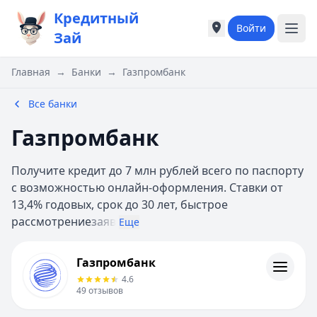
Кредитный
Войти
Города России
Города России
Зай
Популярные города
Популярные город
Москва
Москва
Главная
→
Банки
→
Газпромбанк
Санкт-Петербург
Санкт-Петербург
Екатеринбург
Екатеринбург
Все банки
Казань
Казань
Газпромбанк
Е
Е
Екатеринбург
Екатеринбург
Получите кредит до 7 млн рублей всего по паспорту
К
К
с возможностью онлайн-оформления. Ставки от
Казань
Казань
13,4% годовых, срок до 30 лет, быстрое
Красноярск
Красноярск
рассмотрение
заяв
М
М
Еще
Москва
Москва
Газпромбанк
Н
Н
Газпромбанк
Кредиты
Нижний Новгород
Нижний Новгород
4.6
Отзывы
Новосибирск
Новосибирск
49
отзывов
Контакты
С
С