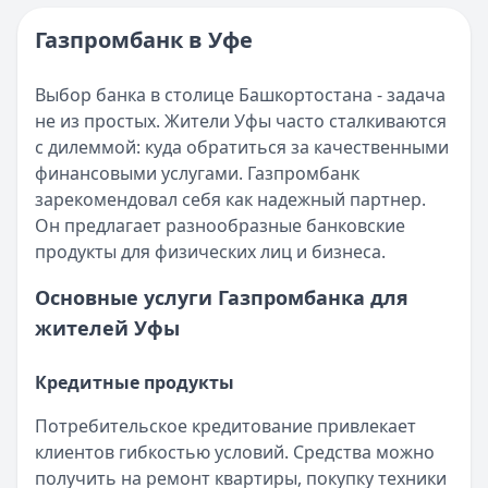
Погашение ипотечного кредита в 2025 году
Кратко:
В 2025 году получить ипотечный кредит стало п
Газпромбанк в Уфе
Опубликовано:
17 ноября 2025 г.
Категория:
Кредиты
Выбор банка в столице Башкортостана - задача
Читать статью
не из простых. Жители Уфы часто сталкиваются
Интернет-банк Бинбанка
с дилеммой: куда обратиться за качественными
Кратко:
Современные банковские услуги стали еще досту
финансовыми услугами. Газпромбанк
Опубликовано:
17 ноября 2025 г.
зарекомендовал себя как надежный партнер.
Категория:
Кредиты
Он предлагает разнообразные банковские
Читать статью
продукты для физических лиц и бизнеса.
Субсидии малоимущим семьям в 2025 году
Кратко:
В сложной финансовой ситуации важно знать о в
Основные услуги Газпромбанка для
Опубликовано:
17 ноября 2025 г.
жителей Уфы
Категория:
Кредиты
Читать статью
Кредитные продукты
Оформить кредит для иностранных граждан в 2025 году
Кратко:
Получите кредит на сумму до 5 000 000 рублей 
Потребительское кредитование привлекает
Опубликовано:
17 ноября 2025 г.
клиентов гибкостью условий. Средства можно
Категория:
Кредиты
получить на ремонт квартиры, покупку техники