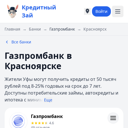
Кредитный
Войти
Города России
Города России
Зай
Популярные города
Популярные город
Москва
Москва
Главная
→
Банки
→
Газпромбанк
→
Красноярск
Санкт-Петербург
Санкт-Петербург
Екатеринбург
Екатеринбург
Все банки
Казань
Казань
Газпромбанк в
Е
Е
Екатеринбург
Екатеринбург
Красноярске
К
К
Казань
Казань
Жители Уфы могут получить кредиты от 50 тысяч
Красноярск
Красноярск
рублей под 8-25% годовых на срок до 7 лет.
М
М
Доступны потребительские займы, автокредиты и
Москва
Москва
ипотека с
миним
Еще
Н
Н
Нижний Новгород
Нижний Новгород
Газпромбанк
Газпромбанк
Новосибирск
Новосибирск
Кредиты
4.6
С
С
Отзывы
49
отзывов