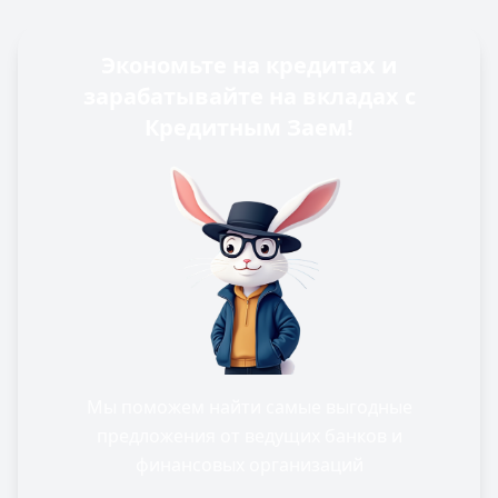
Экономьте на кредитах и
зарабатывайте на вкладах с
Кредитным Заем!
Мы поможем найти самые выгодные
предложения от ведущих банков и
финансовых организаций