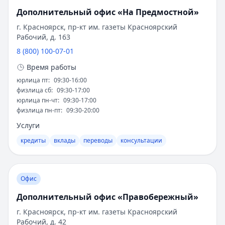
Т-Банк
— Авто
Дополнительный офис «На Предмостной»
Рейтинг:
4.8
(15 отзывов)
Признание на профессиональном уровне
г. Красноярск, пр-кт им. газеты Красноярский
Альфа-Банк
— Автомобиль у дилера
стало результатом многолетней работы по
Рабочий, д. 163
Рейтинг:
4.6
(16 отзывов)
совершенствованию качества обслуживания:
8 (800) 100-07-01
Т-Банк
— Рефинансирование
2018 год - звание "Банк года" от
Рейтинг:
4.8
(15 отзывов)
Время работы
международного издания The Banker
Сбербанк
— Лайт (господдержка)
юрлица пт
:
09:30-16:00
2019 год - победа в категории "Лучший
Рейтинг:
4.6
(15 отзывов)
физлица сб
:
09:30-17:00
корпоративный банк" премии "Банковское
юрлица пн-чт
:
09:30-17:00
Сбербанк
— Драйв лайт
физлица пн-пт
:
09:30-20:00
дело"
Рейтинг:
4.6
(15 отзывов)
Услуги
ВТБ
— Наличные на авто
2020 год - награда "Лучший частный банк
Рейтинг:
4.8
(16 отзывов)
России" журнала Euromoney
кредиты
вклады
переводы
консультации
Сбербанк
— Лайт
2021 год - отличие Global Finance за
Рейтинг:
4.6
(15 отзывов)
инновационные решения в корпоративном
Все автокредиты
сегменте
Офис
Ипотека — лучшие предложения
2022 год - повторное признание "Банком
Дополнительный офис «Правобережный»
Альфа-Банк
— Семейная ипотека
года в России" от The Banker
Рейтинг:
4.9
г. Красноярск, пр-кт им. газеты Красноярский
Рабочий, д. 42
Совкомбанк
— Семейная ипотека
Современное положение и