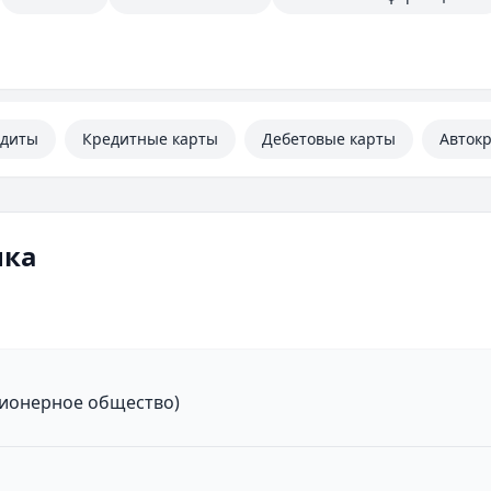
едиты
Кредитные карты
Дебетовые карты
Авток
нка
ционерное общество)