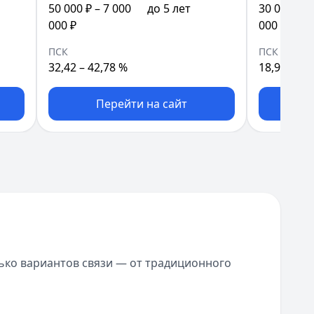
50 000 ₽ – 7 000
до 5 лет
30 000 ₽ –
000 ₽
000 000 ₽
ПСК
ПСК
32,42 – 42,78 %
18,99 – 51
Перейти на сайт
П
лько вариантов связи — от традиционного