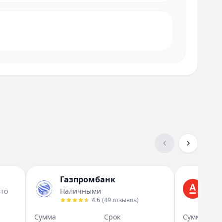
Газпромбанк
Ал
вто
Наличными
На 
4.6
(
49
отзывов
)
Сумма
Срок
Сумма