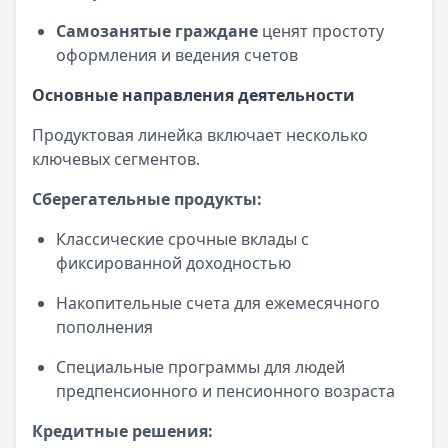
Рейтинг:
4.9
Банк ПСБ
— Orange Premium Club
Самозанятые граждане
ценят простоту
Обслуживание:
Бесплатно
оформления и ведения счетов
Рейтинг:
4.7
Основные направления деятельности
Банк ПСБ
— Твой кешбэк
Обслуживание:
Бесплатно
Продуктовая линейка включает несколько
Рейтинг:
4.7
ключевых сегментов.
Банк ПСБ
— Пенсионная
Обслуживание:
Бесплатно
Сберегательные продукты:
Рейтинг:
4.7
Классические срочные вклады с
Т-Банк
— S7 — T‑Bank Premium
фиксированной доходностью
Обслуживание:
Бесплатно
Рейтинг:
4.6
Накопительные счета для ежемесячного
Т-Банк
— Джуниор
пополнения
Обслуживание:
Бесплатно
Рейтинг:
4.6
Специальные программы для людей
Альфа-Банк
— Альфа-Мобайл
предпенсионного и пенсионного возраста
Кэшбэк:
до 60%
Кредитные решения:
Обслуживание:
Бесплатно