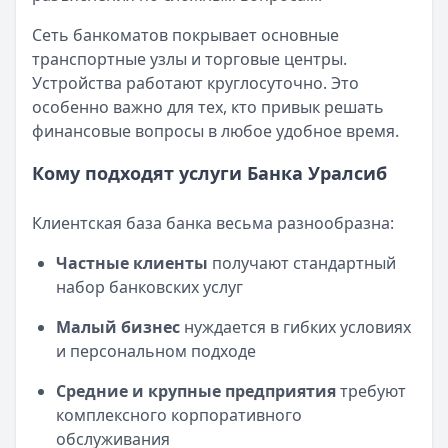
актуальным. Он показывает важность
Рейтинг:
4.6
стратегического планирования и готовности к
Сеть банкоматов покрывает основные
Т-Банк
— СмартВклад
трансформациям.
транспортные узлы и торговые центры.
Рейтинг:
4.6
Устройства работают круглосуточно. Это
Газпромбанк
— Ключевой момент
При выборе банковских услуг стоит
особенно важно для тех, кто привык решать
Рейтинг:
4.6
внимательно изучать условия и сравнивать
финансовые вопросы в любое удобное время.
Т-Банк
— СмартВклад (CNY)
предложения разных организаций.
Рейтинг:
4.6
Кому подходят услуги Банка Уралсиб
Газпромбанк
— Ежедневная выгода
Рейтинг:
4.6
Клиентская база банка весьма разнообразна:
Газпромбанк
— Новые деньги
Рейтинг:
4.6
Частные клиенты
получают стандартный
Все вклады
набор банковских услуг
Дебетовые карты — лучшие предложения
Малый бизнес
нуждается в гибких условиях
Т-Банк
— S7 — T‑Bank
и персональном подходе
Обслуживание:
Бесплатно
Рейтинг:
4.6
Средние и крупные предприятия
требуют
Альфа-Банк
— Апельсиновая карта
комплексного корпоративного
Обслуживание:
Бесплатно
обслуживания