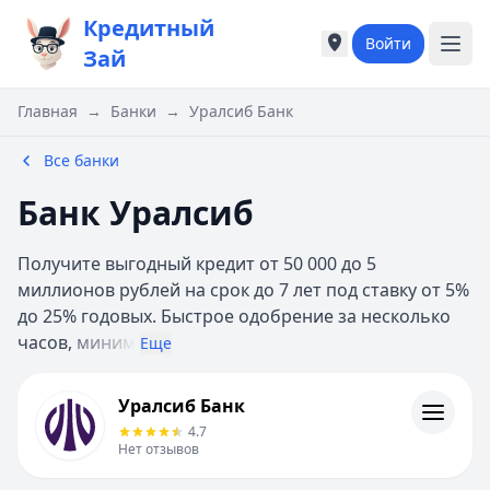
Кредитный
Войти
Города России
Города России
Зай
Популярные города
Популярные город
Москва
Москва
Главная
→
Банки
→
Уралсиб Банк
Санкт-Петербург
Санкт-Петербург
Екатеринбург
Екатеринбург
Все банки
Казань
Казань
Банк Уралсиб
Е
Е
Екатеринбург
Екатеринбург
Получите выгодный кредит от 50 000 до 5
К
К
миллионов рублей на срок до 7 лет под ставку от 5%
Казань
Казань
до 25% годовых. Быстрое одобрение за несколько
Красноярск
Красноярск
часов,
миним
М
М
Еще
Москва
Москва
Уралсиб Банк
Н
Н
Уралсиб Банк
Кредиты
Нижний Новгород
Нижний Новгород
4.7
Контакты
Новосибирск
Новосибирск
Нет отзывов
Личный кабинет
С
С