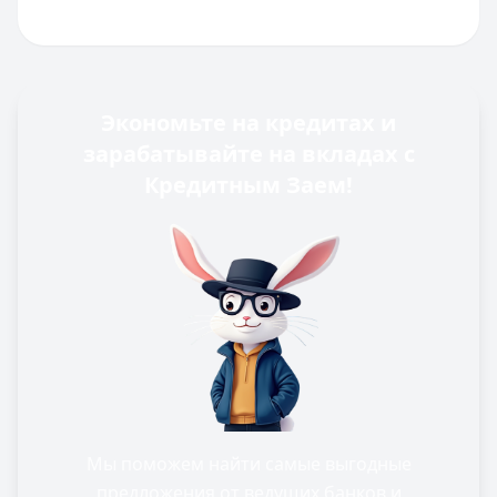
Экономьте на кредитах и
зарабатывайте на вкладах с
Кредитным Заем!
Мы поможем найти самые выгодные
предложения от ведущих банков и