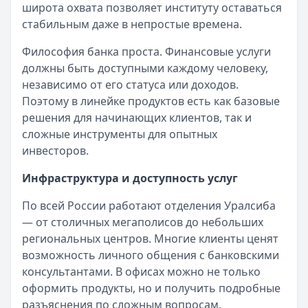
Альфа-Банк
— Вторичное жилье
широта охвата позволяет институту оставаться
выбранной стратегии развития.
Категория:
Кредиты
Рейтинг:
4.9
стабильным даже в непростые времена.
Читать статью
Т-Банк
— Новостройка
Современные вызовы и перспективы
Все статьи
Философия банка проста. Финансовые услуги
Рейтинг:
4.6
должны быть доступными каждому человеку,
Альфа-Банк
— Готовый дом без господдержки
Цифровизация кардинально меняет
независимо от его статуса или доходов.
Рейтинг:
4.9
банковскую отрасль. Клиенты предпочитают
Поэтому в линейке продуктов есть как базовые
ВТБ
— Комбо-ипотека для семей с детьми
мобильные приложения походам в отделения.
решения для начинающих клиентов, так и
Рейтинг:
4.6
Искусственный интеллект помогает принимать
сложные инструменты для опытных
Альфа-Банк
— Новостройка
кредитные решения. Банки вынуждены
инвесторов.
Рейтинг:
4.9
инвестировать в технологии.
ДОМ.РФ Банк
— Семейная ипотека
Инфраструктура и доступность услуг
Пандемия ускорила эти процессы.
Рейтинг:
4.8
Дистанционное обслуживание стало нормой. Те
Все ипотечные программы
По всей России работают отделения Уралсиба
институты, которые быстро адаптировались,
Вклады — лучшие предложения
— от столичных мегаполисов до небольших
получили конкурентные преимущества.
Газпромбанк
— Накопительный счет
региональных центров. Многие клиенты ценят
Рейтинг:
4.6
возможность личного общения с банковскими
История Уралсиба демонстрирует способность
Т-Банк
— Накопительный счет
консультантами. В офисах можно не только
финансовых организаций приспосабливаться к
Рейтинг:
4.6
оформить продукты, но и получить подробные
меняющимся условиям. Этот опыт остается
Газпромбанк
— Ежедневный процент
разъяснения по сложным вопросам.