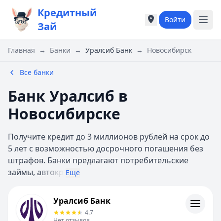
Кредитный
Войти
Города России
Города России
Зай
Популярные города
Популярные город
Москва
Москва
Главная
→
Банки
→
Уралсиб Банк
→
Новосибирск
Санкт-Петербург
Санкт-Петербург
Екатеринбург
Екатеринбург
Все банки
Казань
Казань
Банк Уралсиб в
Е
Е
Екатеринбург
Екатеринбург
Новосибирске
К
К
Казань
Казань
Получите кредит до 3 миллионов рублей на срок до
Красноярск
Красноярск
5 лет с возможностью досрочного погашения без
М
М
штрафов. Банки предлагают потребительские
Москва
Москва
займы, а
втокр
Еще
Н
Н
Нижний Новгород
Нижний Новгород
Уралсиб Банк
Уралсиб Банк
Новосибирск
Новосибирск
Кредиты
4.7
С
С
Контакты
Нет отзывов