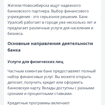
Категория:
Кредиты
Жители Новосибирска ищут надежного
Читать статью
банковского партнера. Выбор финансового
Интернет-банк Бинбанка
учреждения - это серьезное решение. Банк
Кратко:
Современные банковские услуги стали еще досту
Уралсиб работает в городе уже несколько лет и
Опубликовано:
17 ноября 2025 г.
предлагает различные услуги для населения и
Категория:
Кредиты
бизнеса.
Читать статью
Субсидии малоимущим семьям в 2025 году
Основные направления деятельности
Кратко:
В сложной финансовой ситуации важно знать о в
банка
Опубликовано:
17 ноября 2025 г.
Категория:
Кредиты
Услуги для физических лиц
Читать статью
Оформить кредит для иностранных граждан в 2025 году
Частным клиентам банк предоставляет полный
Кратко:
Получите кредит на сумму до 5 000 000 рублей 
набор финансовых услуг. Вы можете открыть
Опубликовано:
17 ноября 2025 г.
депозит, получить кредит или оформить
Категория:
Кредиты
банковскую карту. Вклады доступны с разными
Читать статью
сроками и процентными ставками.
Все статьи
Кредитные программы включают