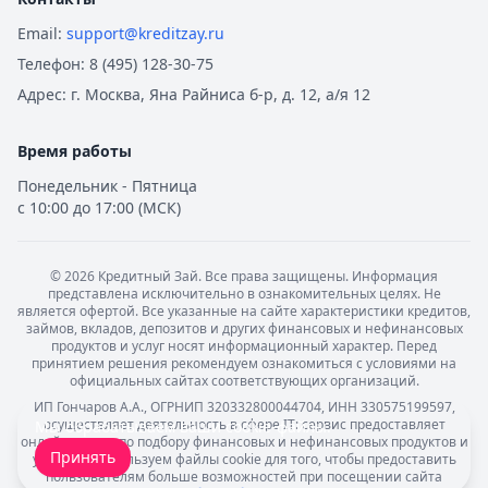
Email:
support@kreditzay.ru
Телефон:
8 (495) 128-30-75
Адрес:
г. Москва, Яна Райниса б-р, д. 12, а/я 12
Время работы
Понедельник - Пятница
с 10:00 до 17:00 (МСК)
©
2026
Кредитный Зай. Все права защищены. Информация
представлена исключительно в ознакомительных целях. Не
является офертой. Все указанные на сайте характеристики кредитов,
займов, вкладов, депозитов и других финансовых и нефинансовых
продуктов и услуг носят информационный характер. Перед
принятием решения рекомендуем ознакомиться с условиями на
официальных сайтах соответствующих организаций.
ИП Гончаров А.А., ОГРНИП 320332800044704, ИНН 330575199597,
осуществляет деятельность в сфере IT: сервис предоставляет
Мы обрабатываем ваши
cookie-файлы
.
онлайн-услуги по подбору финансовых и нефинансовых продуктов и
Принять
услуг. Мы используем файлы cookie для того, чтобы предоставить
пользователям больше возможностей при посещении сайта