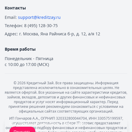
Контакты
Email:
support@kreditzay.ru
Телефон:
8 (495) 128-30-75
Адрес:
г. Москва, Яна Райниса б-р, д. 12, а/я 12
Время работы
Понедельник - Пятница
с 10:00 до 17:00 (МСК)
©
2026
Кредитный Зай. Все права защищены. Информация
представлена исключительно в ознакомительных целях. Не
является офертой. Все указанные на сайте характеристики кредитов,
займов, вкладов, депозитов и других финансовых и нефинансовых
продуктов и услуг носят информационный характер. Перед
принятием решения рекомендуем ознакомиться с условиями на
официальных сайтах соответствующих организаций.
ИП Гончаров А.А., ОГРНИП 320332800044704, ИНН 330575199597,
осуществляет деятельность в сфере IT: сервис предоставляет
Мы обрабатываем ваши
cookie-файлы
.
онлайн-услуги по подбору финансовых и нефинансовых продуктов и
Принять