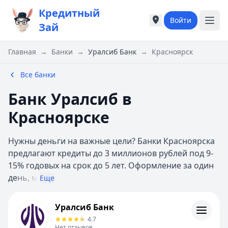
Кредитный
Войти
Города России
Города России
Зай
Популярные города
Популярные город
Москва
Москва
Главная
→
Банки
→
Уралсиб Банк
→
Красноярск
Санкт-Петербург
Санкт-Петербург
Екатеринбург
Екатеринбург
Все банки
Казань
Казань
Банк Уралсиб в
Е
Е
Екатеринбург
Екатеринбург
Красноярске
К
К
Казань
Казань
Нужны деньги на важные цели? Банки Красноярска
Красноярск
Красноярск
предлагают кредиты до 3 миллионов рублей под 9-
М
М
15% годовых на срок до 5 лет. Оформление за один
Москва
Москва
де
нь, м
Еще
Н
Н
Нижний Новгород
Нижний Новгород
Уралсиб Банк
Уралсиб Банк
Новосибирск
Новосибирск
Кредиты
4.7
С
С
Контакты
Нет отзывов