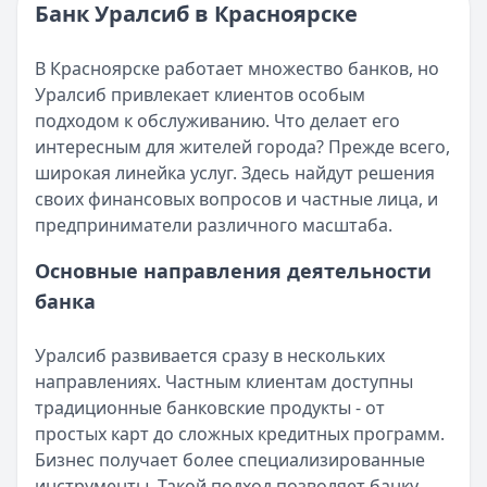
Кратко:
В 2025 году получить ипотечный кредит стало п
Банк Уралсиб в Красноярске
Опубликовано:
17 ноября 2025 г.
Категория:
Кредиты
В Красноярске работает множество банков, но
Читать статью
Уралсиб привлекает клиентов особым
Интернет-банк Бинбанка
подходом к обслуживанию. Что делает его
Кратко:
Современные банковские услуги стали еще досту
интересным для жителей города? Прежде всего,
Опубликовано:
17 ноября 2025 г.
широкая линейка услуг. Здесь найдут решения
Категория:
Кредиты
своих финансовых вопросов и частные лица, и
Читать статью
предприниматели различного масштаба.
Субсидии малоимущим семьям в 2025 году
Кратко:
В сложной финансовой ситуации важно знать о в
Основные направления деятельности
Опубликовано:
17 ноября 2025 г.
банка
Категория:
Кредиты
Читать статью
Уралсиб развивается сразу в нескольких
Оформить кредит для иностранных граждан в 2025 году
направлениях. Частным клиентам доступны
Кратко:
Получите кредит на сумму до 5 000 000 рублей 
традиционные банковские продукты - от
Опубликовано:
17 ноября 2025 г.
простых карт до сложных кредитных программ.
Категория:
Кредиты
Бизнес получает более специализированные
Читать статью
инструменты. Такой подход позволяет банку