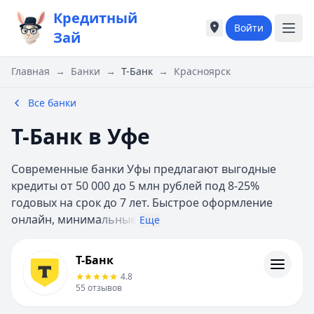
Кредитный
Войти
Города России
Города России
Зай
Популярные города
Популярные город
Москва
Москва
Главная
→
Банки
→
Т-Банк
→
Красноярск
Санкт-Петербург
Санкт-Петербург
Екатеринбург
Екатеринбург
Все банки
Казань
Казань
Т-Банк в Уфе
Е
Е
Екатеринбург
Екатеринбург
Современные банки Уфы предлагают выгодные
К
К
кредиты от 50 000 до 5 млн рублей под 8-25%
Казань
Казань
годовых на срок до 7 лет. Быстрое оформление
Красноярск
Красноярск
онлайн, минима
льные
М
М
Еще
Москва
Москва
Т-Банк
Н
Н
Т-Банк
Кредиты
Нижний Новгород
Нижний Новгород
4.8
Кредитные карты
Новосибирск
Новосибирск
55
отзывов
Дебетовые карты
С
С