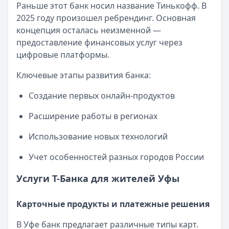
Категория:
Кредиты
Альфа-Банк
— Вторичное жилье
Раньше этот банк носил название Тинькофф. В
Инвестиционные решения
Читать статью
Рейтинг:
4.9
2025 году произошел ребрендинг. Основная
Все статьи
Т-Банк
— Новостройка
концепция осталась неизменной —
Банк адаптируется под потребности клиентов.
Рейтинг:
4.6
предоставление финансовых услуг через
История компании показывает: правильная
Альфа-Банк
— Готовый дом без господдержки
цифровые платформы.
стратегия и готовность к переменам приводят к
Рейтинг:
4.9
успеху даже на сложном рынке.
Ключевые этапы развития банка:
ВТБ
— Комбо-ипотека для семей с детьми
Т-Банк остается технологическим лидером
Рейтинг:
4.6
Создание первых онлайн-продуктов
среди российских финансовых организаций.
Альфа-Банк
— Новостройка
Компания продолжает устанавливать новые
Рейтинг:
4.9
Расширение работы в регионах
стандарты в отрасли.
ДОМ.РФ Банк
— Семейная ипотека
Использование новых технологий
Рейтинг:
4.8
Все ипотечные программы
Учет особенностей разных городов России
Вклады — лучшие предложения
Газпромбанк
— Накопительный счет
Услуги Т-Банка для жителей Уфы
Рейтинг:
4.6
Т-Банк
— Накопительный счет
Карточные продукты и платежные решения
Рейтинг:
4.6
В Уфе банк предлагает различные типы карт.
Газпромбанк
— Ежедневный процент