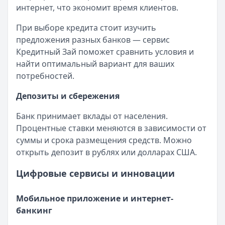
Рейтинг:
4.6
интернет, что экономит время клиентов.
Банк ПСБ
— Orange Premium Club
Обслуживание:
Бесплатно
При выборе кредита стоит изучить
Рейтинг:
4.7
предложения разных банков — сервис
Банк ПСБ
— Твой кешбэк
Кредитный Зай поможет сравнить условия и
Обслуживание:
Бесплатно
найти оптимальный вариант для ваших
Рейтинг:
4.7
потребностей.
Альфа-Банк
— Альфа-Мобайл
Депозиты и сбережения
Кэшбэк:
до 60%
Обслуживание:
Бесплатно
Банк принимает вклады от населения.
Рейтинг:
4.9
Процентные ставки меняются в зависимости от
Т-Банк
— S7 — T‑Bank Premium
суммы и срока размещения средств. Можно
Обслуживание:
Бесплатно
открыть депозит в рублях или долларах США.
Рейтинг:
4.6
Т-Банк
— Джуниор
Цифровые сервисы и инновации
Обслуживание:
Бесплатно
Рейтинг:
4.6
Мобильное приложение и интернет-
Банк ПСБ
— Пенсионная
банкинг
Обслуживание:
Бесплатно