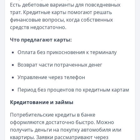
Есть дебетовые варианты для повседневных
Рейтинг:
4.6
трат. Кредитные карты помогают решать
Т-Банк
— СмартВклад
финансовые вопросы, когда собственных
Рейтинг:
4.6
средств недостаточно.
Газпромбанк
— Ключевой момент
Рейтинг:
4.6
Что предлагают карты:
Т-Банк
— СмартВклад (CNY)
Рейтинг:
4.6
Оплата без прикосновения к терминалу
Газпромбанк
— Ежедневная выгода
Возврат части потраченных денег
Рейтинг:
4.6
Газпромбанк
— Новые деньги
Управление через телефон
Рейтинг:
4.6
Все вклады
Период без процентов по кредитным картам
Дебетовые карты — лучшие предложения
Кредитование и займы
Альфа-Банк
— Апельсиновая карта
Обслуживание:
Бесплатно
Потребительские кредиты в банке
Рейтинг:
4.9
оформляются достаточно быстро. Можно
Т-Банк
— S7 — T‑Bank
получить деньги на покупку автомобиля или
Обслуживание:
Бесплатно
квартиры. Заявки рассматривают через