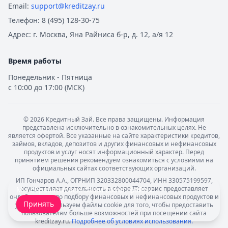
Email:
support@kreditzay.ru
Телефон:
8 (495) 128-30-75
Адрес:
г. Москва, Яна Райниса б-р, д. 12, а/я 12
Время работы
Понедельник - Пятница
с 10:00 до 17:00 (МСК)
©
2026
Кредитный Зай. Все права защищены. Информация
представлена исключительно в ознакомительных целях. Не
является офертой. Все указанные на сайте характеристики кредитов,
займов, вкладов, депозитов и других финансовых и нефинансовых
продуктов и услуг носят информационный характер. Перед
принятием решения рекомендуем ознакомиться с условиями на
официальных сайтах соответствующих организаций.
ИП Гончаров А.А., ОГРНИП 320332800044704, ИНН 330575199597,
осуществляет деятельность в сфере IT: сервис предоставляет
Мы обрабатываем ваши
cookie-файлы
.
онлайн-услуги по подбору финансовых и нефинансовых продуктов и
Принять
услуг. Мы используем файлы cookie для того, чтобы предоставить
пользователям больше возможностей при посещении сайта
kreditzay.ru.
Подробнее об условиях использования.