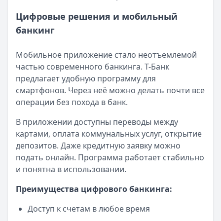
Обслуживание:
Бесплатно
Цифровые решения и мобильный
Рейтинг:
4.6
Банк ПСБ
банкинг
— Твой кешбэк
Обслуживание:
Бесплатно
Рейтинг:
4.7
Мобильное приложение стало неотъемлемой
Банк ПСБ
— Orange Premium Club
частью современного банкинга. Т-Банк
Обслуживание:
Бесплатно
предлагает удобную программу для
Рейтинг:
4.7
смартфонов. Через неё можно делать почти все
Т-Банк
— S7 — T‑Bank Premium
операции без похода в банк.
Обслуживание:
Бесплатно
В приложении доступны переводы между
Рейтинг:
4.6
картами, оплата коммунальных услуг, открытие
Т-Банк
— Джуниор
депозитов. Даже кредитную заявку можно
Обслуживание:
Бесплатно
подать онлайн. Программа работает стабильно
Рейтинг:
4.6
и понятна в использовании.
Альфа-Банк
— Альфа-Мобайл
Кэшбэк:
до 60%
Преимущества цифрового банкинга:
Обслуживание:
Бесплатно
Рейтинг:
4.9
Доступ к счетам в любое время
Банк ПСБ
— Пенсионная