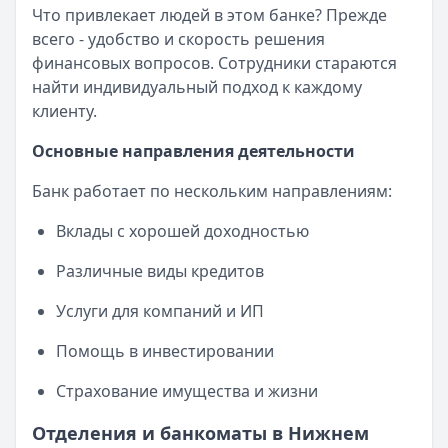
Автокредиты
Опубликовано:
17 ноября 2025 г.
Что привлекает людей в этом банке? Прежде
Рейтинг:
4.9
Ипотечные программы
Категория:
Кредиты
всего - удобство и скорость решения
Альфа-Банк
— Вторичное жилье
Инвестиционные решения
Читать статью
финансовых вопросов. Сотрудники стараются
Рейтинг:
4.9
Все статьи
найти индивидуальный подход к каждому
Т-Банк
— Новостройка
Банк адаптируется под потребности клиентов.
клиенту.
Рейтинг:
4.6
История компании показывает: правильная
Альфа-Банк
— Готовый дом без господдержки
стратегия и готовность к переменам приводят к
Основные направления деятельности
Рейтинг:
4.9
успеху даже на сложном рынке.
ВТБ
— Комбо-ипотека для семей с детьми
Банк работает по нескольким направлениям:
Т-Банк остается технологическим лидером
Рейтинг:
4.6
Вклады с хорошей доходностью
среди российских финансовых организаций.
Альфа-Банк
— Новостройка
Компания продолжает устанавливать новые
Рейтинг:
4.9
Различные виды кредитов
стандарты в отрасли.
ДОМ.РФ Банк
— Семейная ипотека
Рейтинг:
4.8
Услуги для компаний и ИП
Все ипотечные программы
Помощь в инвестировании
Вклады — лучшие предложения
Газпромбанк
— Накопительный счет
Страхование имущества и жизни
Рейтинг:
4.6
Т-Банк
— Накопительный счет
Отделения и банкоматы в Нижнем