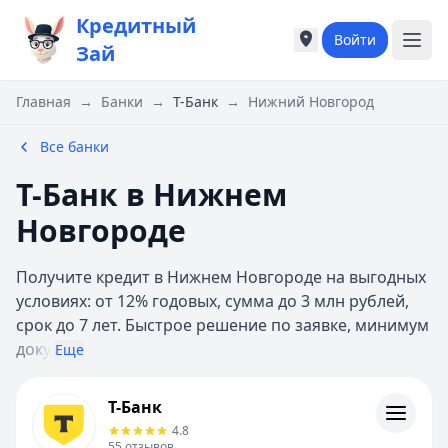
Кредитный
Войти
Города России
Города России
Зай
Популярные города
Популярные город
Москва
Москва
Главная
→
Банки
→
Т-Банк
→
Нижний Новгород
Санкт-Петербург
Санкт-Петербург
Екатеринбург
Екатеринбург
Все банки
Казань
Казань
Т-Банк в Нижнем
Е
Е
Екатеринбург
Екатеринбург
Новгороде
К
К
Казань
Казань
Получите кредит в Нижнем Новгороде на выгодных
Красноярск
Красноярск
условиях: от 12% годовых, сумма до 3 млн рублей,
М
М
срок до 7 лет. Быстрое решение по заявке, минимум
Москва
Москва
доку
Еще
Н
Н
Нижний Новгород
Нижний Новгород
Т-Банк
Т-Банк
Новосибирск
Новосибирск
Кредиты
4.8
С
С
Кредитные карты
55
отзывов