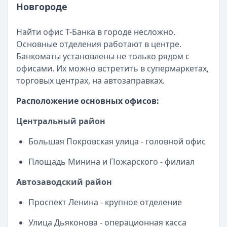
Рейтинг:
4.6
Новгороде
Газпромбанк
— Ежедневный процент
Рейтинг:
4.6
Найти офис Т-Банка в городе несложно.
Т-Банк
— СмартВклад
Основные отделения работают в центре.
Рейтинг:
4.6
Банкоматы установлены не только рядом с
Газпромбанк
— Ключевой момент
офисами. Их можно встретить в супермаркетах,
Рейтинг:
4.6
торговых центрах, на автозаправках.
Т-Банк
— СмартВклад (CNY)
Рейтинг:
4.6
Расположение основных офисов:
Газпромбанк
— Ежедневная выгода
Центральный район
Рейтинг:
4.6
Газпромбанк
— Новые деньги
Большая Покровская улица - головной офис
Рейтинг:
4.6
Все вклады
Площадь Минина и Пожарского - филиал
Дебетовые карты — лучшие предложения
Автозаводский район
Альфа-Банк
— Апельсиновая карта
Обслуживание:
Бесплатно
Проспект Ленина - крупное отделение
Рейтинг:
4.9
Т-Банк
— S7 — T‑Bank
Улица Дьяконова - операционная касса