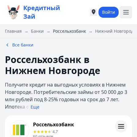
Кредитный
Войти
Города России
Города России
Зай
Популярные города
Популярные город
Москва
Москва
Главная
→
Банки
→
Россельхозбанк
→
Нижний Новгород
Санкт-Петербург
Санкт-Петербург
Екатеринбург
Екатеринбург
Все банки
Казань
Казань
Россельхозбанк в
Е
Е
Екатеринбург
Екатеринбург
Нижнем Новгороде
К
К
Казань
Казань
Получите кредит на выгодных условиях в Нижнем
Красноярск
Красноярск
Новгороде. Потребительские займы от 50 000 до 3
М
М
млн рублей под 8-25% годовых на срок до 7 лет.
Москва
Москва
Ипот
ека о
Еще
Н
Н
Нижний Новгород
Нижний Новгород
Россельхозбанк
Россельхозбанк
Новосибирск
Новосибирск
Контакты
4.7
С
С
Личный кабинет
60
отзывов