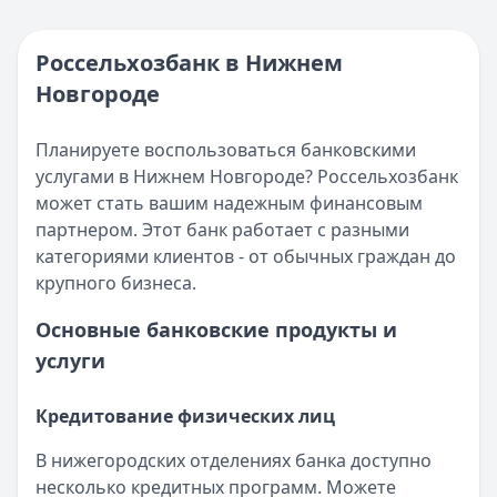
Погашение ипотечного кредита в 2025 году
Кратко:
В 2025 году получить ипотечный кредит стало п
Россельхозбанк в Нижнем
Опубликовано:
17 ноября 2025 г.
Новгороде
Категория:
Кредиты
Читать статью
Планируете воспользоваться банковскими
Интернет-банк Бинбанка
услугами в Нижнем Новгороде? Россельхозбанк
Кратко:
Современные банковские услуги стали еще досту
может стать вашим надежным финансовым
Опубликовано:
17 ноября 2025 г.
партнером. Этот банк работает с разными
Категория:
Кредиты
категориями клиентов - от обычных граждан до
Читать статью
крупного бизнеса.
Субсидии малоимущим семьям в 2025 году
Кратко:
В сложной финансовой ситуации важно знать о в
Основные банковские продукты и
Опубликовано:
17 ноября 2025 г.
услуги
Категория:
Кредиты
Читать статью
Кредитование физических лиц
Оформить кредит для иностранных граждан в 2025 году
Кратко:
Получите кредит на сумму до 5 000 000 рублей 
В нижегородских отделениях банка доступно
Опубликовано:
17 ноября 2025 г.
несколько кредитных программ. Можете