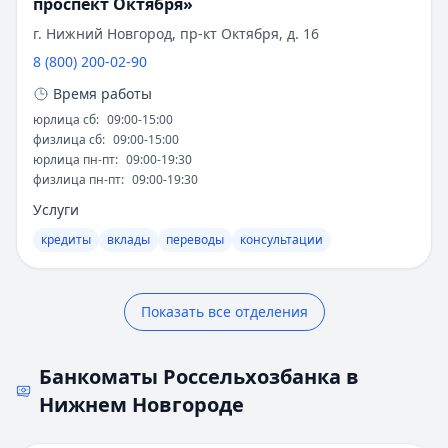
проспект Октября»
Профессиональное сообщество высоко
Рейтинг:
4.9
г. Нижний Новгород, пр-кт Октября, д. 16
оценивает работу банка:
Альфа-Банк
— Вторичное жилье
8 (800) 200-02-90
Рейтинг:
4.9
2018 год
- Премия "Банк года" за лучшую
Т-Банк
— Новостройка
Время работы
работу с агробизнесом
Рейтинг:
4.6
юрлица сб
:
09:00-15:00
2019 год
- "Финансовая элита России"
Альфа-Банк
— Готовый дом без господдержки
физлица сб
:
09:00-15:00
отметила развитие цифровых технологий
юрлица пн-пт
:
09:00-19:30
Рейтинг:
4.9
2020 год
- Звание "Лучший социально
физлица пн-пт
:
09:00-19:30
ВТБ
— Комбо-ипотека для семей с детьми
ответственный банк"
Услуги
Рейтинг:
4.6
2022 год
- Награда за инновации в
Альфа-Банк
— Новостройка
кредиты
вклады
переводы
консультации
агрокредитовании
Рейтинг:
4.9
ДОМ.РФ Банк
— Семейная ипотека
2023 год
- Признание за поддержку малого и
Рейтинг:
4.8
среднего бизнеса
Показать все отделения
Все ипотечные программы
Перспективы развития
Вклады — лучшие предложения
Банкоматы Россельхозбанка в
Газпромбанк
— Накопительный счет
Сегодня Россельхозбанк укрепляет позиции
Нижнем Новгороде
Рейтинг:
4.6
универсального финансового института.
Т-Банк
— Накопительный счет