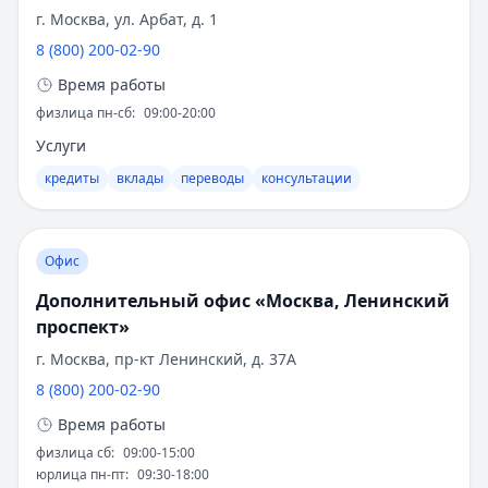
Рейтинг:
4.8
(15 отзывов)
популярными среди клиентов, особенно в
г. Москва, ул. Арбат, д. 1
Альфа-Банк
— Автомобиль у дилера
удаленных регионах, где качество
8 (800) 200-02-90
Рейтинг:
4.6
(16 отзывов)
обслуживания значительно улучшилось.
Т-Банк
— Рефинансирование
Время работы
Социальная ответственность
Рейтинг:
4.8
(15 отзывов)
физлица пн-сб
:
09:00-20:00
Сбербанк
— Лайт (господдержка)
Банк реализует множество социальных
Услуги
Рейтинг:
4.6
(15 отзывов)
программ. Поддержка молодых фермеров -
кредиты
вклады
переводы
консультации
Сбербанк
— Лайт
одно из направлений. Финансирование
Рейтинг:
4.6
(15 отзывов)
экологических проектов помогает сохранять
ВТБ
— Наличные на авто
окружающую среду. Развитие сельской
Рейтинг:
4.8
(16 отзывов)
Офис
инфраструктуры продолжается, а
Сбербанк
— Драйв лайт
Дополнительный офис «Москва, Ленинский
образовательные инициативы в сфере
Рейтинг:
4.6
(15 отзывов)
проспект»
агробизнеса набирают популярность.
Все автокредиты
г. Москва, пр-кт Ленинский, д. 37А
Ипотека — лучшие предложения
Достижения и признание
8 (800) 200-02-90
Альфа-Банк
— Семейная ипотека
Рейтинг:
4.9
Время работы
Профессиональное сообщество высоко
Совкомбанк
— Семейная ипотека
оценивает работу банка:
физлица сб
:
09:00-15:00
Рейтинг:
4.9
юрлица пн-пт
:
09:30-18:00