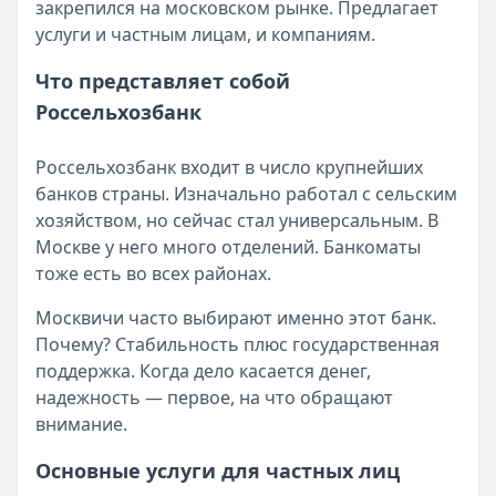
закрепился на московском рынке. Предлагает
Опубликовано:
17 ноября 2025 г.
услуги и частным лицам, и компаниям.
Категория:
Кредиты
Читать статью
Что представляет собой
Субсидии малоимущим семьям в 2025 году
Россельхозбанк
Кратко:
В сложной финансовой ситуации важно знать о в
Опубликовано:
17 ноября 2025 г.
Россельхозбанк входит в число крупнейших
Категория:
Кредиты
банков страны. Изначально работал с сельским
Читать статью
хозяйством, но сейчас стал универсальным. В
Оформить кредит для иностранных граждан в 2025 году
Москве у него много отделений. Банкоматы
Кратко:
Получите кредит на сумму до 5 000 000 рублей 
тоже есть во всех районах.
Опубликовано:
17 ноября 2025 г.
Категория:
Кредиты
Москвичи часто выбирают именно этот банк.
Читать статью
Почему? Стабильность плюс государственная
Все статьи
поддержка. Когда дело касается денег,
надежность — первое, на что обращают
внимание.
Основные услуги для частных лиц