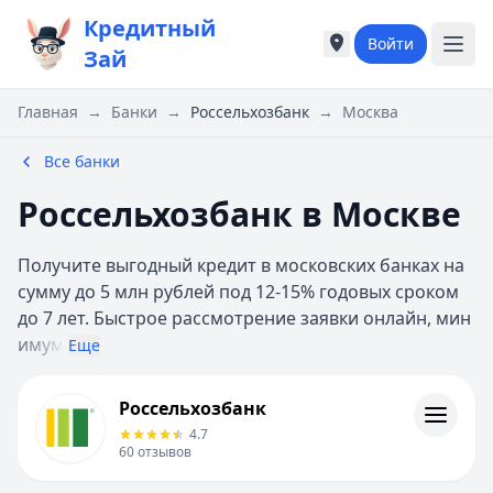
Кредитный
Войти
Города России
Города России
Зай
Популярные города
Популярные город
Москва
Москва
Главная
→
Банки
→
Россельхозбанк
→
Москва
Санкт-Петербург
Санкт-Петербург
Екатеринбург
Екатеринбург
Все банки
Казань
Казань
Россельхозбанк в Москве
Е
Е
Екатеринбург
Екатеринбург
Получите выгодный кредит в московских банках на
К
К
сумму до 5 млн рублей под 12-15% годовых сроком
Казань
Казань
до 7 лет. Быстрое рассмотрение заявки онлайн, мин
Красноярск
Красноярск
имум
М
М
Еще
Москва
Москва
Россельхозбанк
Н
Н
Россельхозбанк
Контакты
Нижний Новгород
Нижний Новгород
4.7
Личный кабинет
Новосибирск
Новосибирск
60
отзывов
Полезная информация
С
С