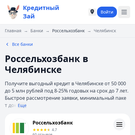
Кредитный
Войти
Города России
Города России
Зай
Популярные города
Популярные город
Москва
Москва
Главная
→
Банки
→
Россельхозбанк
→
Челябинск
Санкт-Петербург
Санкт-Петербург
Екатеринбург
Екатеринбург
Все банки
Казань
Казань
Россельхозбанк в
Е
Е
Екатеринбург
Екатеринбург
Челябинске
К
К
Казань
Казань
Получите выгодный кредит в Челябинске от 50 000
Красноярск
Красноярск
до 5 млн рублей под 8-25% годовых на срок до 7 лет.
М
М
Быстрое рассмотрение заявки, минимальный паке
Москва
Москва
т док
Еще
Н
Н
Нижний Новгород
Нижний Новгород
Россельхозбанк
Россельхозбанк
Новосибирск
Новосибирск
Контакты
4.7
С
С
Личный кабинет
60
отзывов