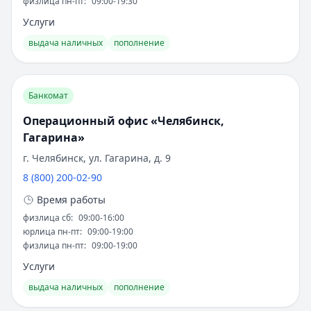
физлица пн-пт
:
09:00-19:30
Обслуживание:
Бесплатно
Услуги
Рейтинг:
4.6
Банк ПСБ
— Твой кешбэк
выдача наличных
пополнение
Обслуживание:
Бесплатно
Рейтинг:
4.7
Банк ПСБ
— Orange Premium Club
Банкомат
Обслуживание:
Бесплатно
Операционный офис «Челябинск,
Рейтинг:
4.7
Гагарина»
Банк ПСБ
— Пенсионная
Обслуживание:
Бесплатно
г. Челябинск, ул. Гагарина, д. 9
Рейтинг:
4.7
8 (800) 200-02-90
Т-Банк
— Джуниор
Время работы
Обслуживание:
Бесплатно
физлица сб
:
09:00-16:00
Рейтинг:
4.6
юрлица пн-пт
:
09:00-19:00
Т-Банк
— S7 — T‑Bank Premium
физлица пн-пт
:
09:00-19:00
Обслуживание:
Бесплатно
Услуги
Рейтинг:
4.6
выдача наличных
пополнение
Альфа-Банк
— Альфа-Мобайл
Кэшбэк:
до 60%