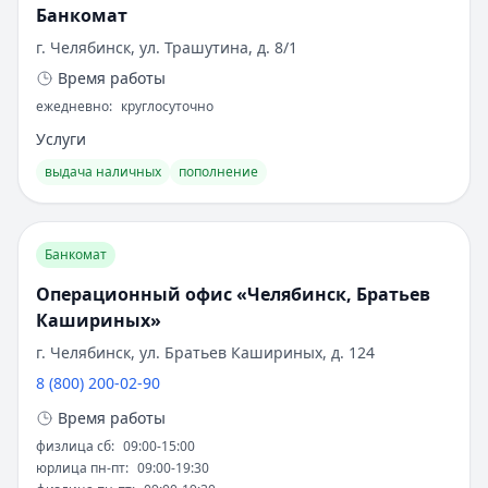
Рейтинг:
4.6
Банкомат
расширяться, а работа с корпоративными
Газпромбанк
— Ежедневный процент
клиентами - углубляться.
г. Челябинск, ул. Трашутина, д. 8/1
Рейтинг:
4.6
Время работы
Т-Банк
— СмартВклад
Банк участвует в государственных программах
Рейтинг:
ежедневно
4.6
:
круглосуточно
развития сельского хозяйства. Его вклад в
Газпромбанк
— Ключевой момент
обеспечение продовольственной безопасности
Услуги
Рейтинг:
4.6
страны неоценим. История Россельхозбанка
выдача наличных
пополнение
Т-Банк
— СмартВклад (CNY)
показывает: специализированный финансовый
Рейтинг:
4.6
институт может успешно эволюционировать,
Газпромбанк
— Ежедневная выгода
сохраняя верность основной миссии.
Банкомат
Рейтинг:
4.6
Газпромбанк
— Новые деньги
Операционный офис «Челябинск, Братьев
Рейтинг:
4.6
Кашириных»
Все вклады
г. Челябинск, ул. Братьев Кашириных, д. 124
Дебетовые карты — лучшие предложения
8 (800) 200-02-90
Альфа-Банк
— Апельсиновая карта
Время работы
Обслуживание:
Бесплатно
Рейтинг:
физлица сб
4.9
:
09:00-15:00
юрлица пн-пт
:
09:00-19:30
Т-Банк
— S7 — T‑Bank