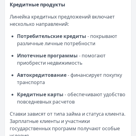
Опубликовано:
17 ноября 2025 г.
Кредитные продукты
Категория:
Кредиты
Читать статью
Линейка кредитных предложений включает
Оформить кредит для иностранных граждан в 2025 году
несколько направлений:
Кратко:
Получите кредит на сумму до 5 000 000 рублей 
Потребительские кредиты
- покрывают
Опубликовано:
17 ноября 2025 г.
различные личные потребности
Категория:
Кредиты
Читать статью
Ипотечные программы
- помогают
Все статьи
приобрести недвижимость
Автокредитование
- финансирует покупку
транспорта
Кредитные карты
- обеспечивают удобство
повседневных расчетов
Ставки зависят от типа займа и статуса клиента.
Зарплатные клиенты и участники
государственных программ получают особые
условия.