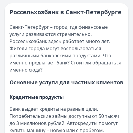
Погашение ипотечного кредита в 2025 году
Кратко:
В 2025 году получить ипотечный кредит стало п
Россельхозбанк в Санкт-Петербурге
Опубликовано:
17 ноября 2025 г.
Категория:
Кредиты
Санкт-Петербург – город, где финансовые
Читать статью
услуги развиваются стремительно.
Интернет-банк Бинбанка
Россельхозбанк здесь работает много лет.
Кратко:
Современные банковские услуги стали еще досту
Жители города могут воспользоваться
Опубликовано:
17 ноября 2025 г.
различными банковскими продуктами. Что
Категория:
Кредиты
именно предлагает банк? Стоит ли обращаться
Читать статью
именно сюда?
Субсидии малоимущим семьям в 2025 году
Кратко:
В сложной финансовой ситуации важно знать о в
Основные услуги для частных клиентов
Опубликовано:
17 ноября 2025 г.
Категория:
Кредиты
Кредитные продукты
Читать статью
Оформить кредит для иностранных граждан в 2025 году
Банк выдает кредиты на разные цели.
Кратко:
Получите кредит на сумму до 5 000 000 рублей 
Потребительские займы доступны от 50 тысяч
Опубликовано:
17 ноября 2025 г.
до 3 миллионов рублей. Автокредиты помогут
Категория:
Кредиты
купить машину – новую или с пробегом.