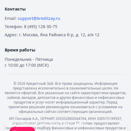
Контакты
Email:
support@kreditzay.ru
Телефон:
8 (495) 128-30-75
Адрес:
г. Москва, Яна Райниса б-р, д. 12, а/я 12
Время работы
Понедельник - Пятница
с 10:00 до 17:00 (МСК)
©
2026
Кредитный Зай. Все права защищены. Информация
представлена исключительно в ознакомительных целях. Не
является офертой. Все указанные на сайте характеристики кредитов,
займов, вкладов, депозитов и других финансовых и нефинансовых
продуктов и услуг носят информационный характер. Перед
принятием решения рекомендуем ознакомиться с условиями на
официальных сайтах соответствующих организаций.
ИП Гончаров А.А., ОГРНИП 320332800044704, ИНН 330575199597,
осуществляет деятельность в сфере IT: сервис предоставляет
Мы обрабатываем ваши
cookie-файлы
.
онлайн-услуги по подбору финансовых и нефинансовых продуктов и