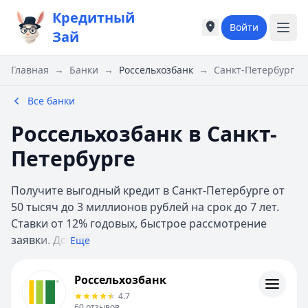
Кредитный
Войти
Города России
Города России
Зай
Популярные города
Популярные город
Москва
Москва
Главная
→
Банки
→
Россельхозбанк
→
Санкт-Петербург
Санкт-Петербург
Санкт-Петербург
Екатеринбург
Екатеринбург
Все банки
Казань
Казань
Россельхозбанк в Санкт-
Е
Е
Екатеринбург
Екатеринбург
Петербурге
К
К
Казань
Казань
Получите выгодный кредит в Санкт-Петербурге от
Красноярск
Красноярск
50 тысяч до 3 миллионов рублей на срок до 7 лет.
М
М
Ставки от 12% годовых, быстрое рассмотрение
Москва
Москва
заявк
и. До
Еще
Н
Н
Нижний Новгород
Нижний Новгород
Россельхозбанк
Россельхозбанк
Новосибирск
Новосибирск
Контакты
4.7
С
С
Личный кабинет
60
отзывов