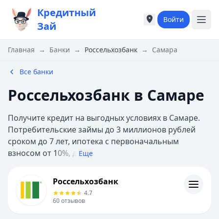
Кредитный
Войти
Города России
Города России
Зай
Популярные города
Популярные город
Москва
Москва
Главная
→
Банки
→
Россельхозбанк
→
Самара
Санкт-Петербург
Санкт-Петербург
Екатеринбург
Екатеринбург
Все банки
Казань
Казань
Россельхозбанк в Самаре
Е
Е
Екатеринбург
Екатеринбург
Получите кредит на выгодных условиях в Самаре.
К
К
Потребительские займы до 3 миллионов рублей
Казань
Казань
сроком до 7 лет, ипотека с первоначальным
Красноярск
Красноярск
взносом от 1
0%, д
М
М
Еще
Москва
Москва
Россельхозбанк
Н
Н
Россельхозбанк
Контакты
Нижний Новгород
Нижний Новгород
4.7
Личный кабинет
Новосибирск
Новосибирск
60
отзывов
Полезная информация
С
С