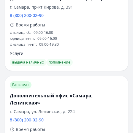
клиентами - углубляться.
Рейтинг:
4.6
г. Самара, пр-кт Кирова, д. 391
Т-Банк
— СмартВклад
Банк участвует в государственных программах
8 (800) 200-02-90
Рейтинг:
4.6
развития сельского хозяйства. Его вклад в
Время работы
Газпромбанк
— Ключевой момент
обеспечение продовольственной безопасности
Рейтинг:
физлица сб
4.6
:
09:00-16:00
страны неоценим. История Россельхозбанка
юрлица пн-пт
:
09:00-16:00
Т-Банк
— СмартВклад (CNY)
показывает: специализированный финансовый
физлица пн-пт
:
09:00-19:30
Рейтинг:
4.6
институт может успешно эволюционировать,
Услуги
Газпромбанк
— Ежедневная выгода
сохраняя верность основной миссии.
Рейтинг:
4.6
выдача наличных
пополнение
Газпромбанк
— Новые деньги
Рейтинг:
4.6
Все вклады
Банкомат
Дебетовые карты — лучшие предложения
Дополнительный офис «Самара,
Т-Банк
— S7 — T‑Bank
Ленинская»
Обслуживание:
Бесплатно
Рейтинг:
4.6
г. Самара, ул. Ленинская, д. 224
Альфа-Банк
— Апельсиновая карта
8 (800) 200-02-90
Обслуживание:
Бесплатно
Время работы