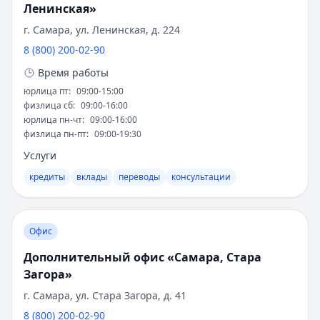
Рейтинг:
4.8
(15 отзывов)
популярными среди клиентов, особенно в
Ленинская»
Альфа-Банк
— Автомобиль у дилера
удаленных регионах, где качество
г. Самара, ул. Ленинская, д. 224
Рейтинг:
4.6
(16 отзывов)
обслуживания значительно улучшилось.
8 (800) 200-02-90
Т-Банк
— Рефинансирование
Социальная ответственность
Рейтинг:
4.8
(15 отзывов)
Время работы
Сбербанк
— Лайт
юрлица пт
:
09:00-15:00
Банк реализует множество социальных
Рейтинг:
4.6
(15 отзывов)
физлица сб
:
09:00-16:00
программ. Поддержка молодых фермеров -
Сбербанк
— Драйв лайт
юрлица пн-чт
:
09:00-16:00
одно из направлений. Финансирование
физлица пн-пт
:
09:00-19:30
Рейтинг:
4.6
(15 отзывов)
экологических проектов помогает сохранять
Сбербанк
— Лайт (господдержка)
Услуги
окружающую среду. Развитие сельской
Рейтинг:
4.6
(15 отзывов)
кредиты
вклады
переводы
консультации
инфраструктуры продолжается, а
ВТБ
— Наличные на авто
образовательные инициативы в сфере
Рейтинг:
4.8
(16 отзывов)
агробизнеса набирают популярность.
Все автокредиты
Офис
Ипотека — лучшие предложения
Достижения и признание
Альфа-Банк
Дополнительный офис «Самара, Стара
— Семейная ипотека
Рейтинг:
Загора»
4.9
Профессиональное сообщество высоко
Совкомбанк
— Семейная ипотека
г. Самара, ул. Стара Загора, д. 41
оценивает работу банка:
Рейтинг:
4.9
8 (800) 200-02-90