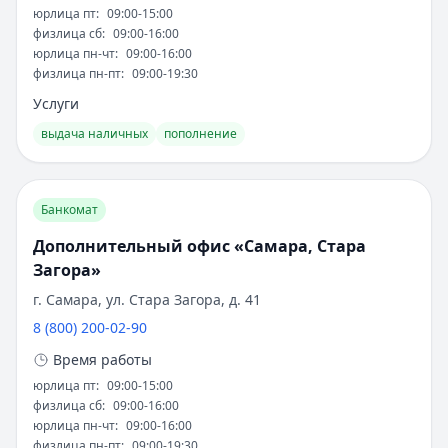
Рейтинг:
4.9
юрлица пт
:
09:00-15:00
Банк ПСБ
— Твой кешбэк
физлица сб
:
09:00-16:00
Обслуживание:
Бесплатно
юрлица пн-чт
:
09:00-16:00
Рейтинг:
4.7
физлица пн-пт
:
09:00-19:30
Банк ПСБ
— Orange Premium Club
Услуги
Обслуживание:
Бесплатно
выдача наличных
пополнение
Рейтинг:
4.7
Банк ПСБ
— Пенсионная
Обслуживание:
Бесплатно
Банкомат
Рейтинг:
4.7
Альфа-Банк
— Альфа-Мобайл
Дополнительный офис «Самара, Стара
Кэшбэк:
до 60%
Загора»
Обслуживание:
Бесплатно
г. Самара, ул. Стара Загора, д. 41
Рейтинг:
4.9
8 (800) 200-02-90
Т-Банк
— S7 — T‑Bank Premium
Обслуживание:
Бесплатно
Время работы
Рейтинг:
4.6
юрлица пт
:
09:00-15:00
Т-Банк
физлица сб
— Джуниор
:
09:00-16:00
юрлица пн-чт
:
09:00-16:00
Обслуживание:
Бесплатно
физлица пн-пт
:
09:00-19:30