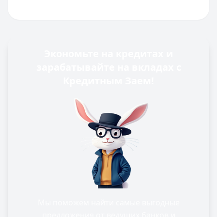
Экономьте на кредитах и
зарабатывайте на вкладах с
Кредитным Заем!
Мы поможем найти самые выгодные
предложения от ведущих банков и