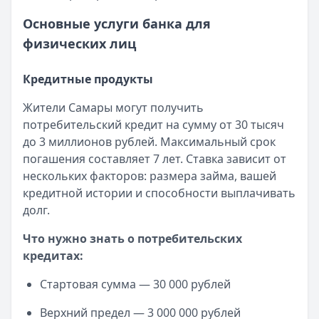
Категория:
Кредиты
Читать статью
Основные услуги банка для
Субсидии малоимущим семьям в 2025 году
физических лиц
Кратко:
В сложной финансовой ситуации важно знать о в
Опубликовано:
17 ноября 2025 г.
Кредитные продукты
Категория:
Кредиты
Читать статью
Жители Самары могут получить
Оформить кредит для иностранных граждан в 2025 году
потребительский кредит на сумму от 30 тысяч
Кратко:
Получите кредит на сумму до 5 000 000 рублей 
до 3 миллионов рублей. Максимальный срок
Опубликовано:
17 ноября 2025 г.
погашения составляет 7 лет. Ставка зависит от
Категория:
Кредиты
нескольких факторов: размера займа, вашей
Читать статью
кредитной истории и способности выплачивать
Все статьи
долг.
Что нужно знать о потребительских
кредитах:
Стартовая сумма — 30 000 рублей
Верхний предел — 3 000 000 рублей