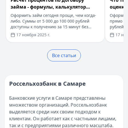
Расчет процентов по договору
Что та
​РЕСО Гарантия ДМС - добровольно медицинское страхо
займа - формулы, калькулятор
оценка
Кратко:
Планируете оформить кредит или страховку? По
расчета
заемщ
Оформить займ сегодня проще, чем когда-
Оформите
Опубликовано:
17 ноября 2025 г.
либо. Суммы от 5 000 до 100 000 рублей
прямо се
Категория:
Кредиты
доступны к получению за 15 минут без
рублей, 
Читать статью
справок о доходах. Новым клиентам
документ
17 ноября 2025 г.
17 ноя
доступны займы под 0% на срок до 30 дней.
минут, п
Кредитная линия банков
Возможность досрочного погашения без
Специал
Кратко:
Хотите получить деньги быстро и на выгодных у
комиссий. Одобрение за 5 минут по одному
клиентов
Опубликовано:
17 ноября 2025 г.
Все статьи
документу.
на первы
Категория:
Кредиты
оформлен
Читать статью
посещен
Погашение ипотечного кредита в 2025 году
Кратко:
В 2025 году получить ипотечный кредит стало п
Россельхозбанк в Самаре
Опубликовано:
17 ноября 2025 г.
Категория:
Кредиты
Банковские услуги в Самаре представлены
Читать статью
множеством организаций. Россельхозбанк
Интернет-банк Бинбанка
выделяется среди них своим подходом к
Кратко:
Современные банковские услуги стали еще досту
клиентам. Он работает как с частными лицами,
Опубликовано:
17 ноября 2025 г.
так и с предприятиями различного масштаба.