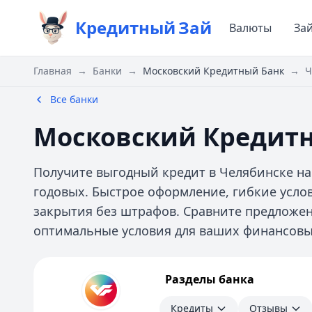
Кредитный
Зай
Валюты
За
Главная
→
Банки
→
Московский Кредитный Банк
→
Ч
Все банки
Московский Кредитн
Получите выгодный кредит в Челябинске на 
годовых. Быстрое оформление, гибкие усло
закрытия без штрафов. Сравните предложе
оптимальные условия для ваших финансовы
Московский Кредитный Банк
Разделы банка
Кредиты
Отзывы
Кредиты
Отзывы