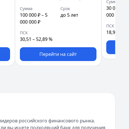
Сумма
30 000 ₽ –
Сумма
Срок
100 000 ₽ – 5
до 5 лет
000 000 ₽
000 000 ₽
ПСК
18,99 – 51
ПСК
30,51 – 52,89 %
П
Перейти на сайт
 лидеров российского финансового рынка.
Если вы ищете подходящий банк для получения