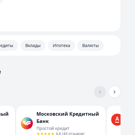
Самара
Санкт-Петербург
У
Уфа
Ч
Челябинск
редиты
Вклады
Ипотека
Валюты
Вся Россия
е
ный
Московский Кредитный
Ал
Банк
На 
Простой кредит
4.8
(
49
отзывов
)