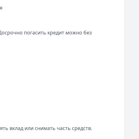
я
рое рассмотрение заявки и выгодные процентные ставки 
Досрочно погасить кредит можно без
ть вклад или снимать часть средств.