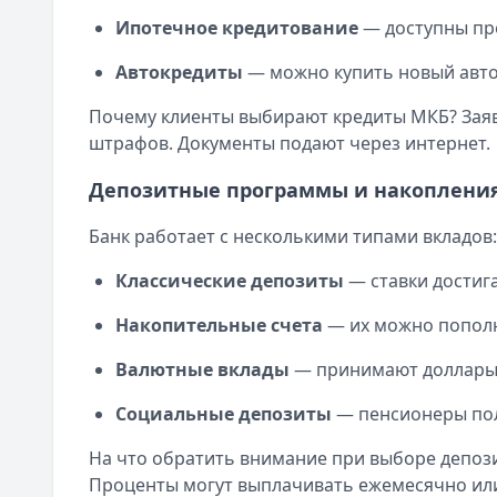
Ипотека — лучшие предложения
Категория:
Кредиты
Ипотечное кредитование
— доступны про
Альфа-Банк
— Семейная ипотека
Читать статью
Рейтинг:
4.9
Оформить кредит для иностранных граждан в 2025 году
Автокредиты
— можно купить новый авт
Совкомбанк
— Семейная ипотека
Кратко:
Получите кредит на сумму до 5 000 000 рублей 
Рейтинг:
4.9
Почему клиенты выбирают кредиты МКБ? Заяв
Опубликовано:
17 ноября 2025 г.
Альфа-Банк
— Вторичное жилье
штрафов. Документы подают через интернет.
Категория:
Кредиты
Рейтинг:
4.9
Читать статью
Депозитные программы и накоплени
Т-Банк
— Новостройка
Все статьи
Рейтинг:
4.6
Банк работает с несколькими типами вкладов:
Альфа-Банк
— Готовый дом без господдержки
Рейтинг:
4.9
Классические депозиты
— ставки достиг
ВТБ
— Комбо-ипотека для семей с детьми
Рейтинг:
4.6
Накопительные счета
— их можно пополн
Альфа-Банк
— Новостройка
Валютные вклады
— принимают доллары
Рейтинг:
4.9
ДОМ.РФ Банк
— Семейная ипотека
Социальные депозиты
— пенсионеры по
Рейтинг:
4.8
Все ипотечные программы
На что обратить внимание при выборе депози
Вклады — лучшие предложения
Проценты могут выплачивать ежемесячно или 