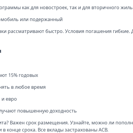
граммы как для новостроек, так и для вторичного жиль
омобиль или подержанный
всего за один день. Минимальный пакет документов, быст
ки рассматривают быстро. Условия погашения гибкие. 
я
ают 15% годовых
ять в любое время
 и евро
лучают повышенную доходность
та? Важен срок размещения. Узнайте, можно ли пополня
в конце срока. Все вклады застрахованы АСВ.