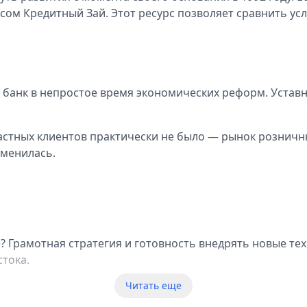
сом Кредитный Зай. Этот ресурс позволяет сравнить у
 банк в непростое время экономических реформ. Уставн
астных клиентов практически не было — рынок розничны
зменилась.
? Грамотная стратегия и готовность внедрять новые те
тока.
Читать еще
огих конкурентов. Такое решение оказалось дальновид
.