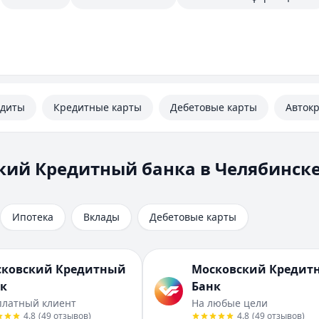
едиты
Кредитные карты
Дебетовые карты
Авток
елябинске
ий Кредитный банка в Челябинск
Ипотека
Вклады
Дебетовые карты
сковский Кредитный
Московский Кредит
к
Банк
платный клиент
На любые цели
4.8
(
49
отзывов
)
4.8
(
49
отзывов
)