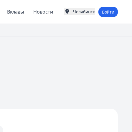
Вклады
Новости
Челябинск
Войти
Города России
Популярные города
Москва
Санкт-Петербург
Екатеринбург
Казань
Е
Екатеринбург
К
Казань
Красноярск
М
Москва
Н
Нижний Новгород
Новосибирск
С