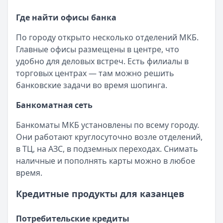
бизнеса в российских условиях.
Обслуживание:
Бесплатно
Опубликовано:
17 ноября 2025 г.
Где найти офисы банка
Рейтинг:
4.9
Категория:
Кредиты
Банк ПСБ
— Твой кешбэк
Читать статью
По городу открыто несколько отделений МКБ.
Обслуживание:
Бесплатно
Оформить кредит для иностранных граждан в 2025 году
Главные офисы размещены в центре, что
Рейтинг:
4.7
Кратко:
Получите кредит на сумму до 5 000 000 рублей 
удобно для деловых встреч. Есть филиалы в
Банк ПСБ
— Orange Premium Club
Опубликовано:
17 ноября 2025 г.
торговых центрах — там можно решить
Обслуживание:
Бесплатно
Категория:
Кредиты
банковские задачи во время шопинга.
Рейтинг:
4.7
Читать статью
Т-Банк
— Джуниор
Банкоматная сеть
Все статьи
Обслуживание:
Бесплатно
Банкоматы МКБ установлены по всему городу.
Рейтинг:
4.6
Они работают круглосуточно возле отделений,
Альфа-Банк
— Альфа-Мобайл
в ТЦ, на АЗС, в подземных переходах. Снимать
Кэшбэк:
до 60%
наличные и пополнять карты можно в любое
Обслуживание:
Бесплатно
время.
Рейтинг:
4.9
Т-Банк
— S7 — T‑Bank Premium
Кредитные продукты для казанцев
Обслуживание:
Бесплатно
Рейтинг:
4.6
Потребительские кредиты
Банк ПСБ
— Пенсионная