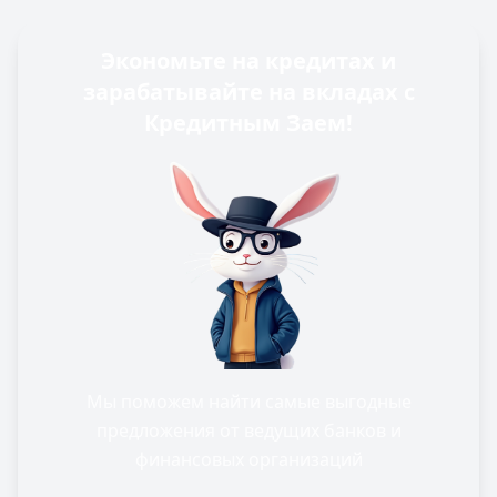
Экономьте на кредитах и
зарабатывайте на вкладах с
Кредитным Заем!
Мы поможем найти самые выгодные
предложения от ведущих банков и
финансовых организаций