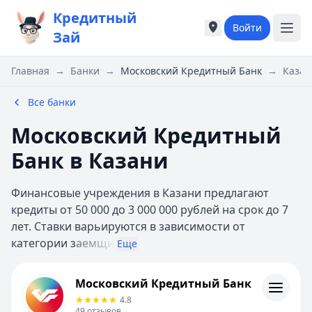
Кредитный
Войти
Города России
Города России
Зай
Популярные города
Популярные город
Москва
Москва
Главная
→
Банки
→
Московский Кредитный Банк
→
Казан
Санкт-Петербург
Санкт-Петербург
Екатеринбург
Екатеринбург
Все банки
Казань
Казань
Московский Кредитный
Е
Е
Екатеринбург
Екатеринбург
Банк в Казани
К
К
Казань
Казань
Финансовые учреждения в Казани предлагают
Красноярск
Красноярск
кредиты от 50 000 до 3 000 000 рублей на срок до 7
М
М
лет. Ставки варьируются в зависимости от
Москва
Москва
категории з
аемщи
Еще
Н
Н
Нижний Новгород
Нижний Новгород
Московский Кредитный Банк
Московский Кредитный Банк
Новосибирск
Новосибирск
Кредиты
4.8
С
С
Отзывы
49
отзывов