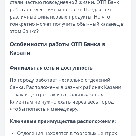
Банк ПСБ
— Orange Premium Club
стали частью повседневной жизни. ОТП Банк
Интернет-банк Бинбанка
Обслуживание:
Бесплатно
работает здесь уже много лет. Предлагает
Что ждет клиентов в будущем? Новые продукты,
Кратко:
Современные банковские услуги стали еще досту
Рейтинг:
4.7
различные финансовые продукты. Но что
улучшенный сервис, передовые технологии.
Опубликовано:
17 ноября 2025 г.
Банк ПСБ
— Твой кешбэк
конкретно может получить обычный казанец в
ОТП Банк продолжает эволюционировать,
Категория:
Кредиты
Обслуживание:
Бесплатно
этом банке?
оставаясь верным принципам качественного
Читать статью
Рейтинг:
4.7
обслуживания.
Субсидии малоимущим семьям в 2025 году
Т-Банк
Особенности работы ОТП Банка в
— Джуниор
Кратко:
В сложной финансовой ситуации важно знать о в
Обслуживание:
Бесплатно
Казани
Опубликовано:
17 ноября 2025 г.
Рейтинг:
4.6
Категория:
Кредиты
Альфа-Банк
— Альфа-Мобайл
Филиальная сеть и доступность
Читать статью
Кэшбэк:
до 60%
Оформить кредит для иностранных граждан в 2025 году
По городу работает несколько отделений
Обслуживание:
Бесплатно
Кратко:
Получите кредит на сумму до 5 000 000 рублей 
банка. Расположены в разных районах Казани
Рейтинг:
4.9
Опубликовано:
17 ноября 2025 г.
— как в центре, так и в спальных зонах.
Т-Банк
— S7 — T‑Bank Premium
Категория:
Кредиты
Клиентам не нужно ехать через весь город,
Обслуживание:
Бесплатно
Читать статью
чтобы попасть к менеджеру.
Рейтинг:
4.6
Все статьи
Банк ПСБ
— Пенсионная
Ключевые преимущества расположения:
Обслуживание:
Бесплатно
Рейтинг:
4.7
Отделения находятся в торговых центрах