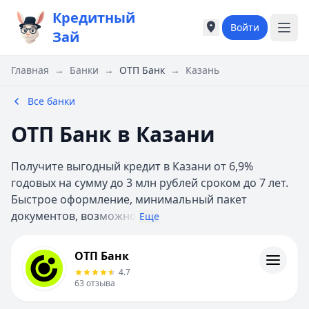
Кредитный
Войти
Города России
Города России
Зай
Популярные города
Популярные город
Москва
Москва
Главная
→
Банки
→
ОТП Банк
→
Казань
Санкт-Петербург
Санкт-Петербург
Екатеринбург
Екатеринбург
Все банки
Казань
Казань
ОТП Банк в Казани
Е
Е
Екатеринбург
Екатеринбург
Получите выгодный кредит в Казани от 6,9%
К
К
годовых на сумму до 3 млн рублей сроком до 7 лет.
Казань
Казань
Быстрое оформление, минимальный пакет
Красноярск
Красноярск
документов, воз
можно
М
М
Еще
Москва
Москва
ОТП Банк
Н
Н
ОТП Банк
Отзывы
Нижний Новгород
Нижний Новгород
4.7
Контакты
Новосибирск
Новосибирск
63
отзыва
Личный кабинет
С
С