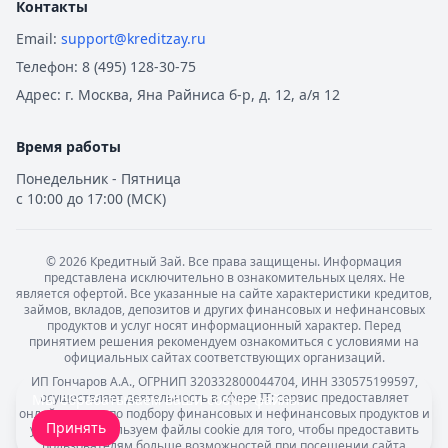
Контакты
Email:
support@kreditzay.ru
Телефон:
8 (495) 128-30-75
Адрес:
г. Москва, Яна Райниса б-р, д. 12, а/я 12
Время работы
Понедельник - Пятница
с 10:00 до 17:00 (МСК)
©
2026
Кредитный Зай. Все права защищены. Информация
представлена исключительно в ознакомительных целях. Не
является офертой. Все указанные на сайте характеристики кредитов,
займов, вкладов, депозитов и других финансовых и нефинансовых
продуктов и услуг носят информационный характер. Перед
принятием решения рекомендуем ознакомиться с условиями на
официальных сайтах соответствующих организаций.
ИП Гончаров А.А., ОГРНИП 320332800044704, ИНН 330575199597,
осуществляет деятельность в сфере IT: сервис предоставляет
Мы обрабатываем ваши
cookie-файлы
.
онлайн-услуги по подбору финансовых и нефинансовых продуктов и
Принять
услуг. Мы используем файлы cookie для того, чтобы предоставить
пользователям больше возможностей при посещении сайта