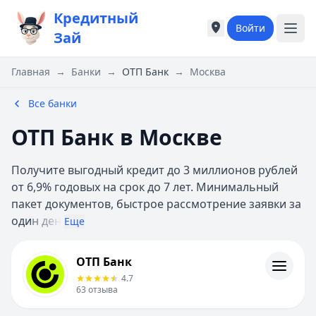
Кредитный
Войти
Города России
Города России
Зай
Популярные города
Популярные город
Москва
Москва
Главная
→
Банки
→
ОТП Банк
→
Москва
Санкт-Петербург
Санкт-Петербург
Екатеринбург
Екатеринбург
Все банки
Казань
Казань
ОТП Банк в Москве
Е
Е
Екатеринбург
Екатеринбург
Получите выгодный кредит до 3 миллионов рублей
К
К
от 6,9% годовых на срок до 7 лет. Минимальный
Казань
Казань
пакет документов, быстрое рассмотрение заявки за
Красноярск
Красноярск
оди
н ден
М
М
Еще
Москва
Москва
ОТП Банк
Н
Н
ОТП Банк
Отзывы
Нижний Новгород
Нижний Новгород
4.7
Контакты
Новосибирск
Новосибирск
63
отзыва
Личный кабинет
С
С