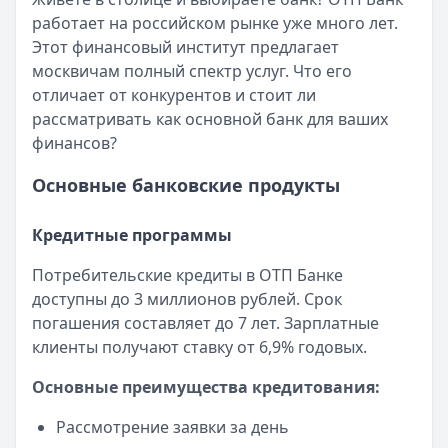
Читать статью
работает на российском рынке уже много лет.
Интернет-банк Бинбанка
Этот финансовый институт предлагает
Кратко:
Современные банковские услуги стали еще досту
москвичам полный спектр услуг. Что его
Опубликовано:
17 ноября 2025 г.
отличает от конкурентов и стоит ли
Категория:
Кредиты
рассматривать как основной банк для ваших
Читать статью
финансов?
Субсидии малоимущим семьям в 2025 году
Кратко:
В сложной финансовой ситуации важно знать о в
Основные банковские продукты
Опубликовано:
17 ноября 2025 г.
Категория:
Кредиты
Кредитные программы
Читать статью
Оформить кредит для иностранных граждан в 2025 году
Потребительские кредиты в ОТП Банке
Кратко:
Получите кредит на сумму до 5 000 000 рублей 
доступны до 3 миллионов рублей. Срок
Опубликовано:
17 ноября 2025 г.
погашения составляет до 7 лет. Зарплатные
Категория:
Кредиты
клиенты получают ставку от 6,9% годовых.
Читать статью
Основные преимущества кредитования:
Все статьи
Рассмотрение заявки за день