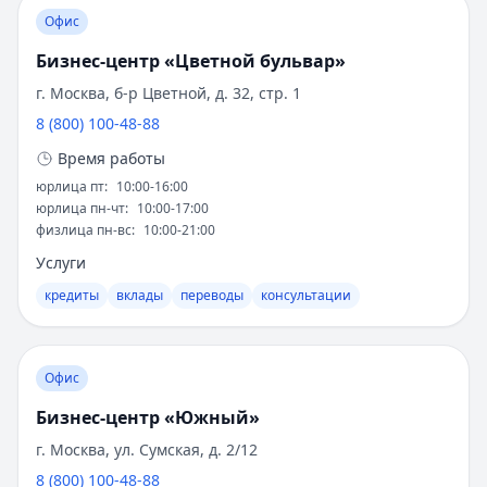
Т-Банк
— Авто
Инвестиционное направление открыло новые
Офис
Рейтинг:
4.8
(15 отзывов)
возможности для состоятельных клиентов.
Бизнес-центр «Цветной бульвар»
Альфа-Банк
— Автомобиль у дилера
Управление активами стало еще одной
Рейтинг:
4.6
(16 отзывов)
специализацией МКБ.
г. Москва, б-р Цветной, д. 32, стр. 1
Т-Банк
— Рефинансирование
8 (800) 100-48-88
Награды и признание
Рейтинг:
4.8
(15 отзывов)
Время работы
Сбербанк
— Лайт
юрлица пт
:
10:00-16:00
Профессиональное банковское сообщество
Рейтинг:
4.6
(15 отзывов)
юрлица пн-чт
:
10:00-17:00
высоко оценивает работу МКБ:
Сбербанк
— Лайт (господдержка)
физлица пн-вс
:
10:00-21:00
Рейтинг:
4.6
(15 отзывов)
2018 год
- титул "Банк года" от "Банковского
Услуги
Сбербанк
— Драйв лайт
обозрения"
кредиты
вклады
переводы
консультации
Рейтинг:
4.6
(15 отзывов)
2019 год
- премия "Финансовая элита
ВТБ
— Наличные на авто
России" в категории "Лучший частный банк"
Рейтинг:
4.8
(16 отзывов)
2020 год
- награда "Выбор года" от
Все автокредиты
Офис
Национальной банковской ассоциации
Ипотека — лучшие предложения
Бизнес-центр «Южный»
Альфа-Банк
— Семейная ипотека
2021 год
- статус "Надежный банк" от
г. Москва, ул. Сумская, д. 2/12
Рейтинг:
4.9
агентства "Эксперт РА"
8 (800) 100-48-88
Совкомбанк
— Семейная ипотека