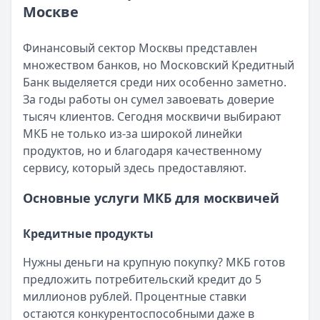
Опубликовано:
17 ноября 2025 г.
Москве
Категория:
Кредиты
Читать статью
Финансовый сектор Москвы представлен
Интернет-банк Бинбанка
множеством банков, но Московский Кредитный
Кратко:
Современные банковские услуги стали еще досту
Банк выделяется среди них особенно заметно.
Опубликовано:
17 ноября 2025 г.
За годы работы он сумел завоевать доверие
Категория:
Кредиты
тысяч клиентов. Сегодня москвичи выбирают
Читать статью
МКБ не только из-за широкой линейки
Субсидии малоимущим семьям в 2025 году
продуктов, но и благодаря качественному
Кратко:
В сложной финансовой ситуации важно знать о в
сервису, который здесь предоставляют.
Опубликовано:
17 ноября 2025 г.
Категория:
Кредиты
Основные услуги МКБ для москвичей
Читать статью
Оформить кредит для иностранных граждан в 2025 году
Кредитные продукты
Кратко:
Получите кредит на сумму до 5 000 000 рублей 
Опубликовано:
17 ноября 2025 г.
Нужны деньги на крупную покупку? МКБ готов
Категория:
Кредиты
предложить потребительский кредит до 5
Читать статью
миллионов рублей. Процентные ставки
Все статьи
остаются конкурентоспособными даже в