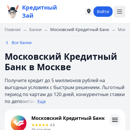
Кредитный
Войти
Города России
Города России
Зай
Популярные города
Популярные город
Москва
Москва
Главная
→
Банки
→
Московский Кредитный Банк
→
Моск
Санкт-Петербург
Санкт-Петербург
Екатеринбург
Екатеринбург
Все банки
Казань
Казань
Московский Кредитный
Е
Е
Екатеринбург
Екатеринбург
Банк в Москве
К
К
Казань
Казань
Получите кредит до 5 миллионов рублей на
Красноярск
Красноярск
выгодных условиях с быстрым решением. Льготный
М
М
период по картам до 120 дней, конкурентные ставки
Москва
Москва
по депо
зитам
Еще
Н
Н
Нижний Новгород
Нижний Новгород
Московский Кредитный Банк
Московский Кредитный Банк
Новосибирск
Новосибирск
Кредиты
4.8
С
С
Отзывы
49
отзывов