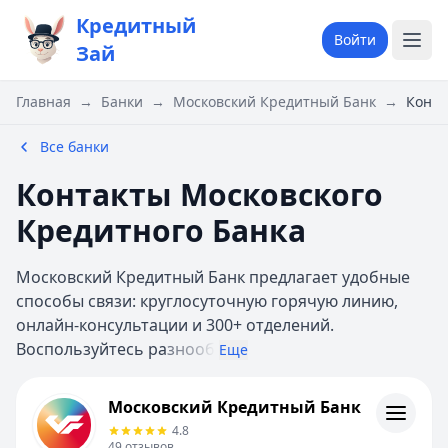
Кредитный
Войти
Зай
Главная
→
Банки
→
Московский Кредитный Банк
→
Конта
Все банки
Контакты Московского
Кредитного Банка
Московский Кредитный Банк предлагает удобные
способы связи: круглосуточную горячую линию,
онлайн-консультации и 300+ отделений.
Воспользуйтесь ра
знооб
Еще
Московский Кредитный Банк
Московский Кредитный Банк
Кредиты
4.8
Отзывы
49
отзывов