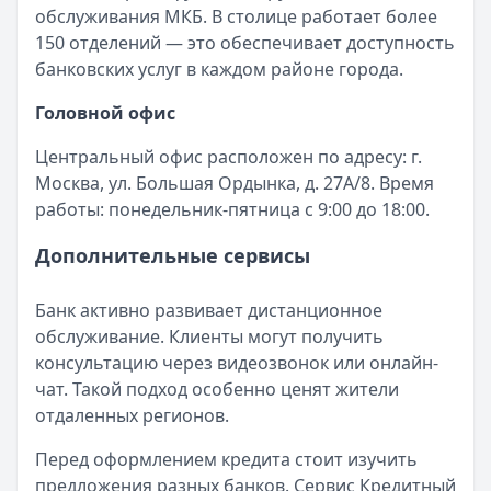
Лимит: до
1 000 000 ₽
обслуживания МКБ. В столице работает более
Льготный период:
180 дней
150 отделений — это обеспечивает доступность
Обслуживание:
Бесплатно
банковских услуг в каждом районе города.
Рейтинг:
4.7
НОКССБАНК
— Кредитная
Головной офис
Лимит: до
5 000 000 ₽
Центральный офис расположен по адресу: г.
Льготный период:
—
Москва, ул. Большая Ордынка, д. 27А/8. Время
Обслуживание:
100 ₽ в месяц
работы: понедельник-пятница с 9:00 до 18:00.
Рейтинг:
4.3
Кредит Европа Банк
— Urban card
Дополнительные сервисы
Лимит: до
600 000 ₽
Льготный период:
55 дней
Банк активно развивает дистанционное
Обслуживание:
Бесплатно
обслуживание. Клиенты могут получить
Рейтинг:
4.5
консультацию через видеозвонок или онлайн-
Т-Банк
— All Airlines Premium
чат. Такой подход особенно ценят жители
Лимит: до
2 000 000 ₽
отдаленных регионов.
Льготный период:
55 дней
Обслуживание:
Бесплатно
Перед оформлением кредита стоит изучить
Рейтинг:
4.8
(12 отзывов)
предложения разных банков. Сервис Кредитный