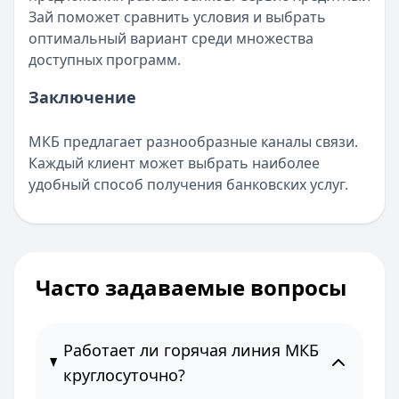
Т-Банк
— Lamoda
Зай поможет сравнить условия и выбрать
Лимит: до
1 000 000 ₽
оптимальный вариант среди множества
Льготный период:
55 дней
доступных программ.
Обслуживание:
990 ₽ в год
Заключение
Рейтинг:
4.8
(12 отзывов)
Все кредитные карты
МКБ предлагает разнообразные каналы связи.
Каждый клиент может выбрать наиболее
удобный способ получения банковских услуг.
Часто задаваемые вопросы
Работает ли горячая линия МКБ
круглосуточно?