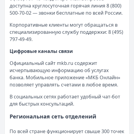
доступна круглосуточная горячая линия 8 (800)
Все кредиты
500-70-02 — звонки бесплатные по всей России.
Кредитные карты — лучшие предложения
Московский Кредитный Банк
— Можно больше
Корпоративные клиенты могут обращаться в
Лимит: до
1 000 000 ₽
специализированную службу поддержки: 8 (495)
Льготный период:
123 дней
797-49-49.
Обслуживание:
590 ₽ в год
Рейтинг:
4.8
(9 отзывов)
Цифровые каналы связи
Московский Кредитный Банк
— Можно больше
Официальный сайт mkb.ru содержит
Лимит: до
1 000 000 ₽
исчерпывающую информацию об услугах
Льготный период:
123 дней
банка. Мобильное приложение «МКБ Онлайн»
Обслуживание:
590 ₽ в год
позволяет управлять счетами в любое время.
Рейтинг:
4.8
(9 отзывов)
Банк ЗЕНИТ
— Карта привилегий
В социальных сетях работает удобный чат-бот
Лимит: до
2 000 000 ₽
для быстрых консультаций.
Льготный период:
120 дней
Обслуживание:
Бесплатно
Региональная сеть отделений
Рейтинг:
4.6
Банк ПСБ
— Кредитная карта 180 дней без %
По всей стране функционирует свыше 300 точек