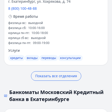
2022 год
- премия "Банковские технологии"
г. Екатеринбург, ул. Хохрякова, д. 74
Рейтинг:
4.9
за цифровые решения
8 (800) 100-48-88
Альфа-Банк
— Вторичное жилье
Современное положение на рынке
Время работы
Рейтинг:
4.9
Т-Банк
— Новостройка
физлица вс
:
выходной
физлица сб
:
10:00-16:00
Рейтинг:
4.6
Активы банка превысили отметку в 2 триллиона
юрлица пн-пт
:
10:00-18:00
Альфа-Банк
— Готовый дом без господдержки
рублей. Клиентская база насчитывает свыше 8
юрлица сб-вс
:
выходной
Рейтинг:
4.9
миллионов человек. МКБ входит в перечень
физлица пн-пт
:
09:00-19:00
ВТБ
— Комбо-ипотека для семей с детьми
системно значимых кредитных организаций
Услуги
Рейтинг:
4.6
России.
кредиты
вклады
переводы
консультации
Альфа-Банк
— Новостройка
Основные сферы деятельности включают:
Рейтинг:
4.9
ДОМ.РФ Банк
— Семейная ипотека
Корпоративное банковское обслуживание
Показать все отделения
Рейтинг:
4.8
Услуги для частных клиентов
Все ипотечные программы
Инвестиционно-банковские операции
Вклады — лучшие предложения
Банкоматы Московский Кредитный
Управление клиентскими активами
Газпромбанк
— Накопительный счет
банка в Екатеринбурге
Рейтинг:
4.6
Перспективы развития
Т-Банк
— Накопительный счет