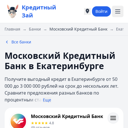
Кредитный
Войти
Города России
Города России
Зай
Популярные города
Популярные город
Москва
Москва
Главная
→
Банки
→
Московский Кредитный Банк
→
Екате
Санкт-Петербург
Санкт-Петербург
Екатеринбург
Екатеринбург
Все банки
Казань
Казань
Московский Кредитный
Е
Е
Екатеринбург
Екатеринбург
Банк в Екатеринбурге
К
К
Казань
Казань
Получите выгодный кредит в Екатеринбурге от 50
Красноярск
Красноярск
000 до 3 000 000 рублей на срок до нескольких лет.
М
М
Сравните предложения разных банков по
Москва
Москва
процентны
м ста
Еще
Н
Н
Нижний Новгород
Нижний Новгород
Московский Кредитный Банк
Московский Кредитный Банк
Новосибирск
Новосибирск
Кредиты
4.8
С
С
Отзывы
49
отзывов