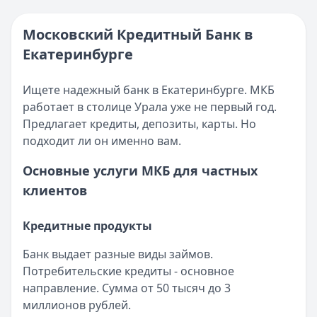
Погашение ипотечного кредита в 2025 году
Кратко:
В 2025 году получить ипотечный кредит стало п
Московский Кредитный Банк в
Опубликовано:
17 ноября 2025 г.
Екатеринбурге
Категория:
Кредиты
Читать статью
Ищете надежный банк в Екатеринбурге. МКБ
Интернет-банк Бинбанка
работает в столице Урала уже не первый год.
Кратко:
Современные банковские услуги стали еще досту
Предлагает кредиты, депозиты, карты. Но
Опубликовано:
17 ноября 2025 г.
подходит ли он именно вам.
Категория:
Кредиты
Читать статью
Основные услуги МКБ для частных
Субсидии малоимущим семьям в 2025 году
клиентов
Кратко:
В сложной финансовой ситуации важно знать о в
Опубликовано:
17 ноября 2025 г.
Кредитные продукты
Категория:
Кредиты
Читать статью
Банк выдает разные виды займов.
Оформить кредит для иностранных граждан в 2025 году
Потребительские кредиты - основное
Кратко:
Получите кредит на сумму до 5 000 000 рублей 
направление. Сумма от 50 тысяч до 3
Опубликовано:
17 ноября 2025 г.
миллионов рублей.
Категория:
Кредиты