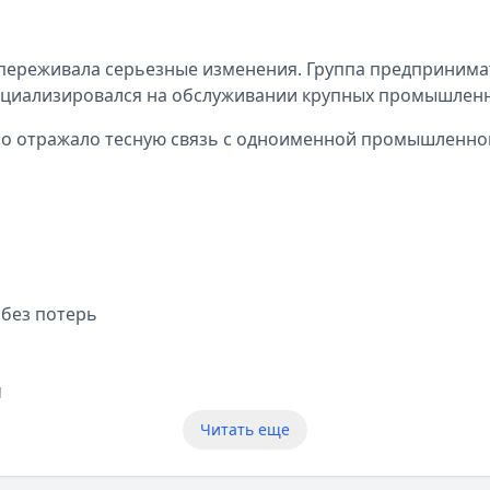
-х переживала серьезные изменения. Группа предприним
ециализировался на обслуживании крупных промышленн
но отражало тесную связь с одноименной промышленной
 без потерь
и
Читать еще
ивных клиентах. Эта стратегия оказалась правильной. 