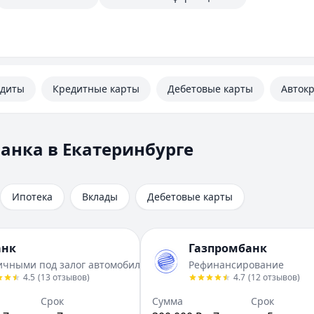
едиты
Кредитные карты
Дебетовые карты
Авток
анка в Екатеринбурге
Ипотека
Вклады
Дебетовые карты
анк
Газпромбанк
ичными под залог автомобиля
Рефинансирование
4.5
(
13
отзывов
)
4.7
(
12
отзывов
)
Срок
Сумма
Срок