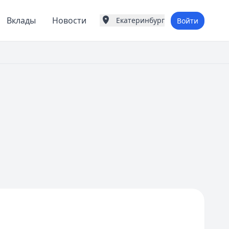
Вклады
Новости
Екатеринбург
Войти
Города России
Популярные города
Москва
Санкт-Петербург
Екатеринбург
Казань
Е
Екатеринбург
К
Казань
Красноярск
М
Москва
Н
Нижний Новгород
Новосибирск
С