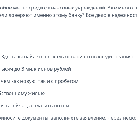
роще и выгоднее. Ставки снизились до 8,5%, а срок ра
аявки через
программах ДМС и других
собое место среди финансовых учреждений. Уже много л
 посещения офиса.
финансовых продуктах, подберите
ли доверяют именно этому банку? Все дело в надежност
оптимальное решение под ваши
потребности.
пнее. Оформите кредит до 5 000 000 рублей на срок до
 Здесь вы найдете несколько вариантов кредитования:
тысяч до 3 миллионов рублей
сех доступных вариантах поддержки. Наша статья подро
чем как новую, так и с пробегом
обственному жилью
ить сейчас, а платить потом
всего за один день. Минимальный пакет документов, быст
носите документы, заполняете заявление. Через нескол