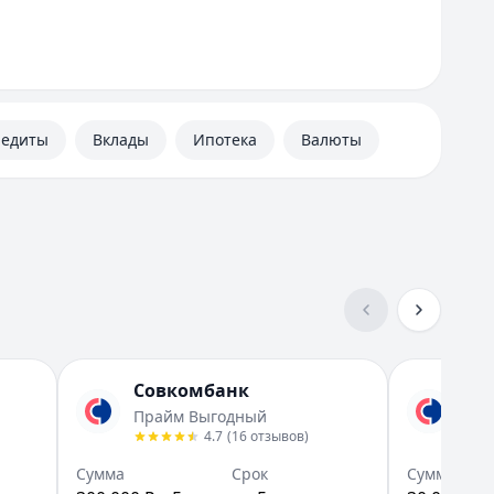
Самара
Санкт-Петербург
У
Уфа
Ч
редиты
Вклады
Ипотека
Валюты
Челябинск
Вся Россия
Совкомбанк
Со
Прайм Выгодный
Пра
4.7
(
16
отзывов
)
Сумма
Срок
Сумма