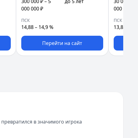
300 000 ₽ – 5
до 5 лет
30 000 ₽ –
000 000 ₽
000 ₽
ПСК
ПСК
14,88 – 14,9 %
13,88 – 15
Перейти на сайт
П
н превратился в значимого игрока