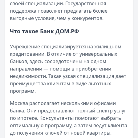
своей специализации. Государственная
Читать статью
поддержка позволяет предлагать более
Субсидии малоимущим семьям в 2025 году
выгодные условия, чем у конкурентов.
Кратко:
В сложной финансовой ситуации важно знать о в
Опубликовано:
17 ноября 2025 г.
Что такое Банк ДОМ.РФ
Категория:
Кредиты
Читать статью
Учреждение специализируется на жилищном
Оформить кредит для иностранных граждан в 2025 году
кредитовании. В отличие от универсальных
Кратко:
Получите кредит на сумму до 5 000 000 рублей 
банков, здесь сосредоточены на одном
Опубликовано:
17 ноября 2025 г.
направлении — помощи в приобретении
Категория:
Кредиты
недвижимости. Такая узкая специализация дает
Читать статью
преимущества клиентам в виде льготных
Все статьи
программ.
Москва располагает несколькими офисами
банка. Они предоставляют полный спектр услуг
по ипотеке. Консультанты помогают выбрать
оптимальную программу, а затем ведут клиента
до получения ключей от новой квартиры.