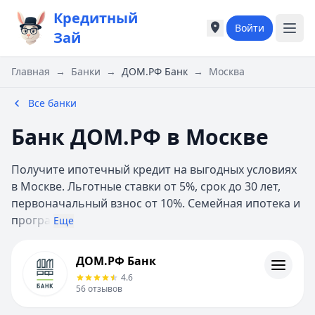
Кредитный
Войти
Города России
Города России
Зай
Популярные города
Популярные город
Москва
Москва
Главная
→
Банки
→
ДОМ.РФ Банк
→
Москва
Санкт-Петербург
Санкт-Петербург
Екатеринбург
Екатеринбург
Все банки
Казань
Казань
Банк ДОМ.РФ в Москве
Е
Е
Екатеринбург
Екатеринбург
Получите ипотечный кредит на выгодных условиях
К
К
в Москве. Льготные ставки от 5%, срок до 30 лет,
Казань
Казань
первоначальный взнос от 10%. Семейная ипотека и
Красноярск
Красноярск
п
рогра
М
М
Еще
Москва
Москва
ДОМ.РФ Банк
Н
Н
ДОМ.РФ Банк
Кредиты
Нижний Новгород
Нижний Новгород
4.6
Отзывы
Новосибирск
Новосибирск
56
отзывов
Контакты
С
С