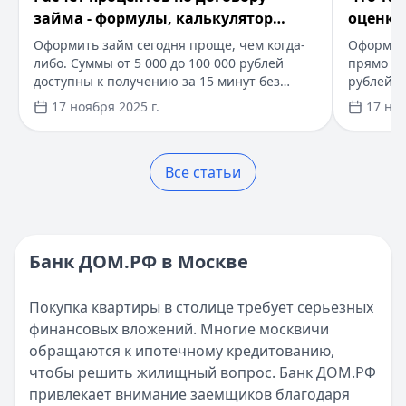
Рейтинг:
4.6
​РЕСО Гарантия ДМС - добровольно медицинское страхо
займа - формулы, калькулятор
оценка
Все дебетовые карты
Кратко:
Планируете оформить кредит или страховку? По
расчета
заемщ
Оформить займ сегодня проще, чем когда-
Оформите
Опубликовано:
17 ноября 2025 г.
либо. Суммы от 5 000 до 100 000 рублей
прямо се
Категория:
Кредиты
доступны к получению за 15 минут без
рублей, 
Читать статью
справок о доходах. Новым клиентам
документ
17 ноября 2025 г.
17 ноя
доступны займы под 0% на срок до 30 дней.
минут, п
Кредитная линия банков
Возможность досрочного погашения без
Специал
Кратко:
Хотите получить деньги быстро и на выгодных у
комиссий. Одобрение за 5 минут по одному
клиентов
Опубликовано:
17 ноября 2025 г.
Все статьи
документу.
на первы
Категория:
Кредиты
оформлен
Читать статью
посещен
Погашение ипотечного кредита в 2025 году
Кратко:
В 2025 году получить ипотечный кредит стало п
Банк ДОМ.РФ в Москве
Опубликовано:
17 ноября 2025 г.
Категория:
Кредиты
Покупка квартиры в столице требует серьезных
Читать статью
финансовых вложений. Многие москвичи
Интернет-банк Бинбанка
обращаются к ипотечному кредитованию,
Кратко:
Современные банковские услуги стали еще досту
чтобы решить жилищный вопрос. Банк ДОМ.РФ
Опубликовано:
17 ноября 2025 г.
привлекает внимание заемщиков благодаря
Категория:
Кредиты