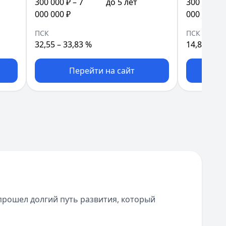
300 000 ₽ – 7
до 5 лет
300 000 ₽ 
000 000 ₽
000 000 ₽
ПСК
ПСК
32,55 – 33,83 %
14,88 – 14
Перейти на сайт
П
прошел долгий путь развития, который