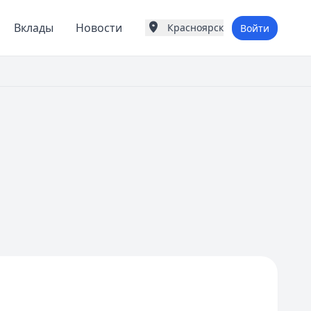
Вклады
Новости
Красноярск
Войти
Города России
Популярные города
Москва
Санкт-Петербург
Екатеринбург
Казань
Е
Екатеринбург
К
Казань
Красноярск
М
Москва
Н
Нижний Новгород
Новосибирск
С