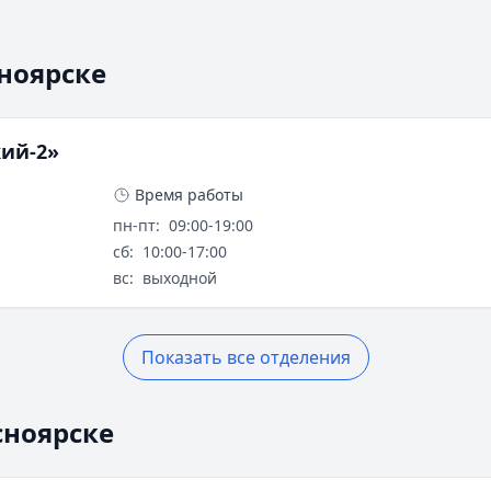
ноярске
ий-2»
Время работы
пн-пт
:
09:00-19:00
сб
:
10:00-17:00
вс
:
выходной
Показать все отделения
сноярске
ельного анализа. Сервис Кредитный Зай помогает срав
 и другим продуктам.