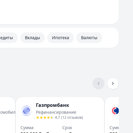
Самара
Санкт-Петербург
У
Уфа
Ч
редиты
Вклады
Ипотека
Валюты
Челябинск
Вся Россия
Газпромбанк
Со
томобиля
Рефинансирование
Пра
4.7
(
12
отзывов
)
Сумма
Срок
Сумма