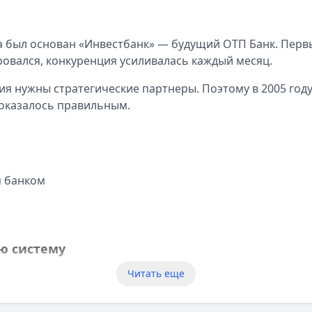
да был основан «Инвестбанк» — будущий ОТП Банк. Пер
овался, конкуренция усиливалась каждый месяц.
тия нужны стратегические партнеры. Поэтому в 2005 г
 оказалось правильным.
м банком
ю систему
Читать еще
нка. В 2006 году организация вошла в состав венгерско
вания.