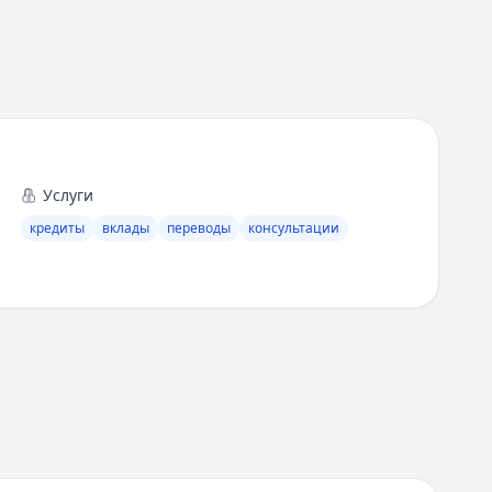
Услуги
кредиты
вклады
переводы
консультации
нить предложения разных банков и найти