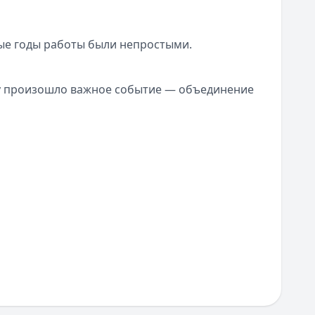
вые годы работы были непростыми.
оду произошло важное событие — объединение
й OTP Group. Что это дало? Прежде всего,