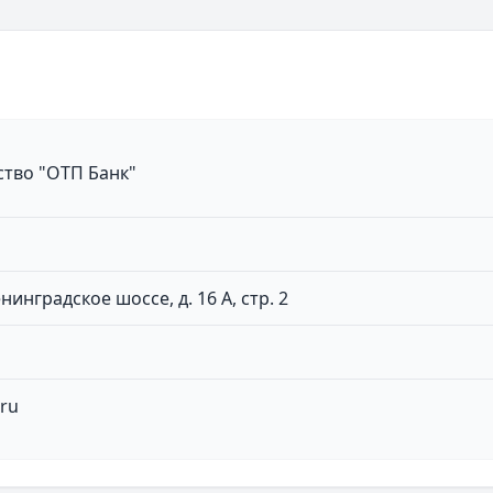
нем бизнес-процессы, обширный опыт работы с клиента
ать. Уже через два года, в феврале 2008-го, банк получ
тво "ОТП Банк"
19 офисов работают по всей стране. От Калининграда д
щены не только в крупных городах, но и в небольших н
.
нинградское шоссе, д. 16 А, стр. 2
лет назад. Мобильное приложение банка объединяет де
.ru
ое время.
й разных категорий пользователей. Пожилые люди легко
для управления финансами.