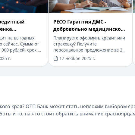
вание
кредитный
​РЕСО Гарантия ДМС -
лучите персональное предложение за 2 минуты. Кредиты
ценка
добровольно медицинское
собности
страхование
дит на выгодных
Планируете оформить кредит или
о сейчас. Сумма от
страховку? Получите
0 000 рублей, срок до
персональное предложение за 2
льный пакет
минуты. Кредиты до 5 000 000
025 г.
17 ноября 2025 г.
олько паспорт.
рублей с быстрым одобрением по
словиях? Кредитная линия – современное решение для в
минут, получение
паспорту. Первый займ под 0%,
обращения.
решение за 15 минут. На портале
предложение для
Кредитный Зай вы найдете
в - сниженная
выгодные условия кредитования и
авка на первый
страхования от надежных
ое онлайн-
компаний. Узнайте больше о
роще и выгоднее. Ставки снизились до 8,5%, а срок ра
аявки через
программах ДМС и других
кого края? ОТП Банк может стать неплохим выбором ср
 посещения офиса.
финансовых продуктах, подберите
боты и то, на что стоит обратить внимание красноярцам
оптимальное решение под ваши
потребности.