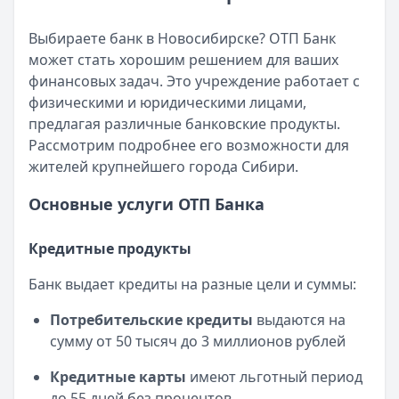
Опубликовано:
17 ноября 2025 г.
Категория:
Кредиты
Выбираете банк в Новосибирске? ОТП Банк
Читать статью
может стать хорошим решением для ваших
Интернет-банк Бинбанка
финансовых задач. Это учреждение работает с
Кратко:
Современные банковские услуги стали еще досту
физическими и юридическими лицами,
Опубликовано:
17 ноября 2025 г.
предлагая различные банковские продукты.
Категория:
Кредиты
Рассмотрим подробнее его возможности для
Читать статью
жителей крупнейшего города Сибири.
Субсидии малоимущим семьям в 2025 году
Кратко:
В сложной финансовой ситуации важно знать о в
Основные услуги ОТП Банка
Опубликовано:
17 ноября 2025 г.
Категория:
Кредиты
Кредитные продукты
Читать статью
Оформить кредит для иностранных граждан в 2025 году
Банк выдает кредиты на разные цели и суммы:
Кратко:
Получите кредит на сумму до 5 000 000 рублей 
Потребительские кредиты
выдаются на
Опубликовано:
17 ноября 2025 г.
сумму от 50 тысяч до 3 миллионов рублей
Категория:
Кредиты
Читать статью
Кредитные карты
имеют льготный период
Все статьи
до 55 дней без процентов