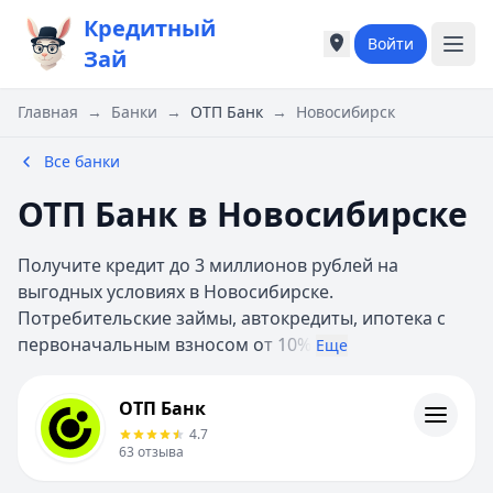
Кредитный
Войти
Города России
Города России
Зай
Популярные города
Популярные город
Москва
Москва
Главная
→
Банки
→
ОТП Банк
→
Новосибирск
Санкт-Петербург
Санкт-Петербург
Екатеринбург
Екатеринбург
Все банки
Казань
Казань
ОТП Банк в Новосибирске
Е
Е
Екатеринбург
Екатеринбург
Получите кредит до 3 миллионов рублей на
К
К
выгодных условиях в Новосибирске.
Казань
Казань
Потребительские займы, автокредиты, ипотека с
Красноярск
Красноярск
первоначальным взносом о
т 10%
М
М
Еще
Москва
Москва
ОТП Банк
Н
Н
ОТП Банк
Отзывы
Нижний Новгород
Нижний Новгород
4.7
Контакты
Новосибирск
Новосибирск
63
отзыва
Личный кабинет
С
С