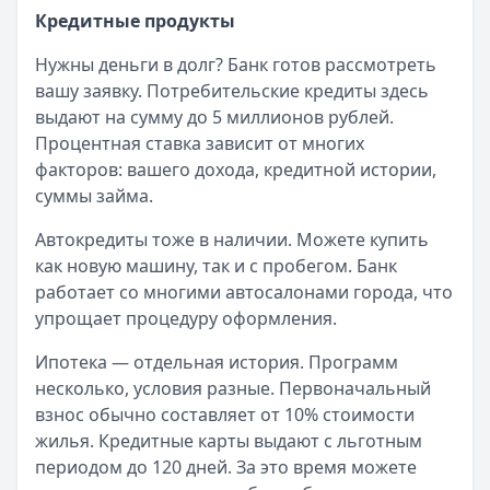
Рейтинг:
Категория:
4.7
Кредиты
Кредитные продукты
Все дебетовые карты
Читать статью
Оформить кредит для иностранных граждан в 2025 году
Нужны деньги в долг? Банк готов рассмотреть
Кратко:
Получите кредит на сумму до 5 000 000 рублей 
вашу заявку. Потребительские кредиты здесь
Опубликовано:
17 ноября 2025 г.
выдают на сумму до 5 миллионов рублей.
Категория:
Кредиты
Процентная ставка зависит от многих
Читать статью
факторов: вашего дохода, кредитной истории,
Все статьи
суммы займа.
Автокредиты тоже в наличии. Можете купить
как новую машину, так и с пробегом. Банк
работает со многими автосалонами города, что
упрощает процедуру оформления.
Ипотека — отдельная история. Программ
несколько, условия разные. Первоначальный
взнос обычно составляет от 10% стоимости
жилья. Кредитные карты выдают с льготным
периодом до 120 дней. За это время можете