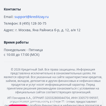
Контакты
Email:
support@kreditzay.ru
Телефон:
8 (495) 128-30-75
Адрес:
г. Москва, Яна Райниса б-р, д. 12, а/я 12
Время работы
Понедельник - Пятница
с 10:00 до 17:00 (МСК)
©
2026
Кредитный Зай. Все права защищены. Информация
представлена исключительно в ознакомительных целях. Не
является офертой. Все указанные на сайте характеристики кредитов,
займов, вкладов, депозитов и других финансовых и нефинансовых
продуктов и услуг носят информационный характер. Перед
принятием решения рекомендуем ознакомиться с условиями на
официальных сайтах соответствующих организаций.
ИП Гончаров А.А., ОГРНИП 320332800044704, ИНН 330575199597,
осуществляет деятельность в сфере IT: сервис предоставляет
Мы обрабатываем ваши
cookie-файлы
.
онлайн-услуги по подбору финансовых и нефинансовых продуктов и