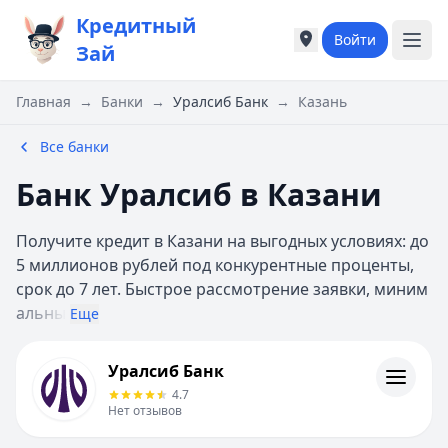
Кредитный
Войти
Города России
Города России
Зай
Популярные города
Популярные город
Москва
Москва
Главная
→
Банки
→
Уралсиб Банк
→
Казань
Санкт-Петербург
Санкт-Петербург
Екатеринбург
Екатеринбург
Все банки
Казань
Казань
Банк Уралсиб в Казани
Е
Е
Екатеринбург
Екатеринбург
Получите кредит в Казани на выгодных условиях: до
К
К
5 миллионов рублей под конкурентные проценты,
Казань
Казань
срок до 7 лет. Быстрое рассмотрение заявки, миним
Красноярск
Красноярск
альны
М
М
Еще
Москва
Москва
Уралсиб Банк
Н
Н
Уралсиб Банк
Кредиты
Нижний Новгород
Нижний Новгород
4.7
Контакты
Новосибирск
Новосибирск
Нет отзывов
Личный кабинет
С
С