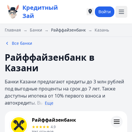
Кредитный
Войти
Города России
Города России
Зай
Популярные города
Популярные город
Москва
Москва
Главная
→
Банки
→
Райффайзенбанк
→
Казань
Санкт-Петербург
Санкт-Петербург
Екатеринбург
Екатеринбург
Все банки
Казань
Казань
Райффайзенбанк в
Е
Е
Екатеринбург
Екатеринбург
Казани
К
К
Казань
Казань
Банки Казани предлагают кредиты до 3 млн рублей
Красноярск
Красноярск
под выгодные проценты на срок до 7 лет. Также
М
М
доступны ипотека от 10% первого взноса и
Москва
Москва
автокредит
ы. Вы
Еще
Н
Н
Нижний Новгород
Нижний Новгород
Райффайзенбанк
Райффайзенбанк
Новосибирск
Новосибирск
Контакты
4.9
С
С
Личный кабинет
Нет отзывов