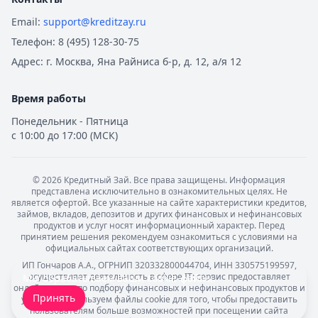
Email:
support@kreditzay.ru
Телефон:
8 (495) 128-30-75
Адрес:
г. Москва, Яна Райниса б-р, д. 12, а/я 12
Время работы
Понедельник - Пятница
с 10:00 до 17:00 (МСК)
©
2026
Кредитный Зай. Все права защищены. Информация
представлена исключительно в ознакомительных целях. Не
является офертой. Все указанные на сайте характеристики кредитов,
займов, вкладов, депозитов и других финансовых и нефинансовых
продуктов и услуг носят информационный характер. Перед
принятием решения рекомендуем ознакомиться с условиями на
официальных сайтах соответствующих организаций.
ИП Гончаров А.А., ОГРНИП 320332800044704, ИНН 330575199597,
осуществляет деятельность в сфере IT: сервис предоставляет
Мы обрабатываем ваши
cookie-файлы
.
онлайн-услуги по подбору финансовых и нефинансовых продуктов и
Принять
услуг. Мы используем файлы cookie для того, чтобы предоставить
пользователям больше возможностей при посещении сайта