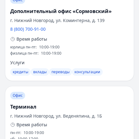
Т-Банк
— Авто
Популярные услуги и продукты
Рейтинг:
Дополнительный офис «Сормовский»
4.8
(15 отзывов)
Альфа-Банк
— Автомобиль у дилера
г. Нижний Новгород, ул. Коминтерна, д. 139
Что привлекает клиентов в Райффайзенбанке?
Рейтинг:
4.6
(16 отзывов)
8 (800) 700-91-00
Т-Банк
— Рефинансирование
Физические лица получают:
Время работы
Рейтинг:
4.8
(15 отзывов)
Потребительские кредиты по выгодным
юрлица пн-пт
:
10:00-19:00
Сбербанк
— Лайт (господдержка)
физлица пн-пт
:
10:00-19:00
ставкам
Рейтинг:
4.6
(15 отзывов)
Услуги
Сбербанк
— Лайт
Ипотечные программы
Рейтинг:
4.6
(15 отзывов)
Депозиты и накопительные счета
кредиты
вклады
переводы
консультации
ВТБ
— Наличные на авто
Разнообразные карточные продукты
Рейтинг:
4.8
(16 отзывов)
Сбербанк
— Драйв лайт
Бизнес-клиенты используют:
Офис
Рейтинг:
4.6
(15 отзывов)
Корпоративное кредитование
Терминал
Все автокредиты
Расчётно-кассовое обслуживание
Ипотека — лучшие предложения
г. Нижний Новгород, ул. Веденяпина, д. 1Б
Альфа-Банк
— Семейная ипотека
Валютные операции
Время работы
Рейтинг:
4.9
Инвестиционные услуги
пн-пт
:
10:00-19:00
Совкомбанк
— Семейная ипотека
сб
:
10:00-17:00