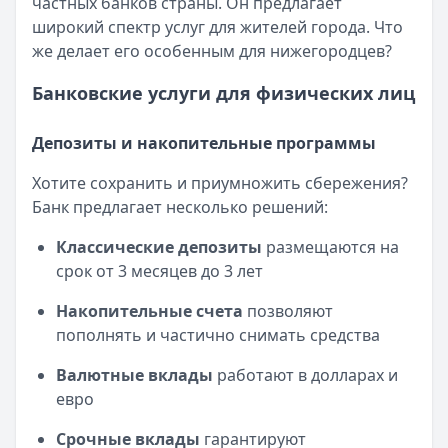
частных банков страны. Он предлагает
Опубликовано:
17 ноября 2025 г.
широкий спектр услуг для жителей города. Что
Категория:
Кредиты
же делает его особенным для нижегородцев?
Читать статью
Субсидии малоимущим семьям в 2025 году
Банковские услуги для физических лиц
Кратко:
В сложной финансовой ситуации важно знать о в
Опубликовано:
17 ноября 2025 г.
Депозиты и накопительные программы
Категория:
Кредиты
Читать статью
Хотите сохранить и приумножить сбережения?
Оформить кредит для иностранных граждан в 2025 году
Банк предлагает несколько решений:
Кратко:
Получите кредит на сумму до 5 000 000 рублей 
Классические депозиты
размещаются на
Опубликовано:
17 ноября 2025 г.
срок от 3 месяцев до 3 лет
Категория:
Кредиты
Читать статью
Накопительные счета
позволяют
Все статьи
пополнять и частично снимать средства
Валютные вклады
работают в долларах и
евро
Срочные вклады
гарантируют