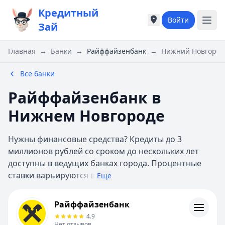
Кредитный
Войти
Города России
Города России
Зай
Популярные города
Популярные город
Москва
Москва
Главная
→
Банки
→
Райффайзенбанк
→
Нижний Новгород
Санкт-Петербург
Санкт-Петербург
Екатеринбург
Екатеринбург
Все банки
Казань
Казань
Райффайзенбанк в
Е
Е
Екатеринбург
Екатеринбург
Нижнем Новгороде
К
К
Казань
Казань
Нужны финансовые средства? Кредиты до 3
Красноярск
Красноярск
миллионов рублей со сроком до нескольких лет
М
М
доступны в ведущих банках города. Процентные
Москва
Москва
ставки варьирую
тся в
Еще
Н
Н
Нижний Новгород
Нижний Новгород
Райффайзенбанк
Райффайзенбанк
Новосибирск
Новосибирск
Контакты
4.9
С
С
Личный кабинет
Нет отзывов