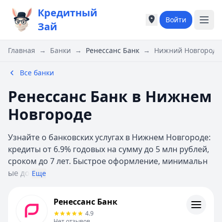
Кредитный
Войти
Города России
Города России
Зай
Популярные города
Популярные город
Москва
Москва
Главная
→
Банки
→
Ренессанс Банк
→
Нижний Новгород
Санкт-Петербург
Санкт-Петербург
Екатеринбург
Екатеринбург
Все банки
Казань
Казань
Ренессанс Банк в Нижнем
Е
Е
Екатеринбург
Екатеринбург
Новгороде
К
К
Казань
Казань
Узнайте о банковских услугах в Нижнем Новгороде:
Красноярск
Красноярск
кредиты от 6.9% годовых на сумму до 5 млн рублей,
М
М
сроком до 7 лет. Быстрое оформление, минимальн
Москва
Москва
ые до
Еще
Н
Н
Нижний Новгород
Нижний Новгород
Ренессанс Банк
Ренессанс Банк
Новосибирск
Новосибирск
Контакты
4.9
С
С
Личный кабинет
Нет отзывов