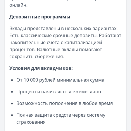
правильность выбранной стратегии.
Обслуживание:
Бесплатно
онлайн.
Рейтинг:
4.9
Ренессанс Банк эволюционирует вместе с
Депозитные программы
Банк ПСБ
— Твой кешбэк
рынком. Организация внедряет новые
Обслуживание:
Бесплатно
технологии и расширяет продуктовую линейку.
Вклады представлены в нескольких вариантах.
Рейтинг:
4.7
Двадцатилетняя история показывает:
Есть классические срочные депозиты. Работают
Банк ПСБ
— Orange Premium Club
понимание клиентских потребностей и
накопительные счета с капитализацией
Обслуживание:
Бесплатно
готовность к изменениям - ключ к успеху в
процентов. Валютные вклады помогают
Рейтинг:
4.7
банковской сфере.
сохранить сбережения.
Т-Банк
— Джуниор
Обслуживание:
Бесплатно
Условия для вкладчиков:
Рейтинг:
4.6
От 10 000 рублей минимальная сумма
Альфа-Банк
— Альфа-Мобайл
Кэшбэк:
до 60%
Проценты начисляются ежемесячно
Обслуживание:
Бесплатно
Рейтинг:
4.9
Возможность пополнения в любое время
Банк ПСБ
— Пенсионная
Полная защита средств через систему
Обслуживание:
Бесплатно
страхования
Рейтинг:
4.7
Т-Банк
— S7 — T‑Bank Premium