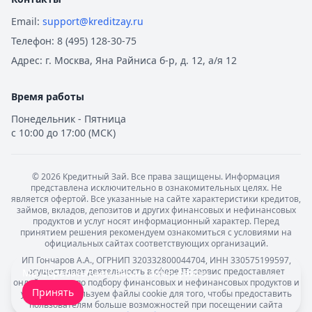
Альфа-Банк
— Вторичное жилье
Email:
support@kreditzay.ru
Рейтинг:
4.9
Телефон:
8 (495) 128-30-75
Т-Банк
— Новостройка
Рейтинг:
4.6
Адрес:
г. Москва, Яна Райниса б-р, д. 12, а/я 12
Альфа-Банк
— Готовый дом без господдержки
Рейтинг:
4.9
Время работы
ВТБ
— Комбо-ипотека для семей с детьми
Понедельник - Пятница
Рейтинг:
4.6
с 10:00 до 17:00 (МСК)
Альфа-Банк
— Новостройка
Рейтинг:
4.9
ДОМ.РФ Банк
— Семейная ипотека
©
2026
Кредитный Зай. Все права защищены. Информация
представлена исключительно в ознакомительных целях. Не
Рейтинг:
4.8
является офертой. Все указанные на сайте характеристики кредитов,
Все ипотечные программы
займов, вкладов, депозитов и других финансовых и нефинансовых
продуктов и услуг носят информационный характер. Перед
Вклады — лучшие предложения
принятием решения рекомендуем ознакомиться с условиями на
Газпромбанк
— Накопительный счет
официальных сайтах соответствующих организаций.
Рейтинг:
4.6
ИП Гончаров А.А., ОГРНИП 320332800044704, ИНН 330575199597,
осуществляет деятельность в сфере IT: сервис предоставляет
Мы обрабатываем ваши
cookie-файлы
.
Т-Банк
— Накопительный счет
онлайн-услуги по подбору финансовых и нефинансовых продуктов и
Принять
Рейтинг:
4.6
услуг. Мы используем файлы cookie для того, чтобы предоставить
пользователям больше возможностей при посещении сайта
Газпромбанк
— Ежедневный процент