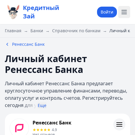
Кредитный
Войти
Зай
Главная
→
Банки
→
Справочник по банкам
→
Личный каб
Ренессанс Банк
Личный кабинет
Ренессанс Банка
Личный кабинет Ренессанс Банка предлагает
круглосуточное управление финансами, переводы,
оплату услуг и контроль счетов. Регистрируйтесь
сегодня
для у
Еще
Ренессанс Банк
Ренессанс Банк
Контакты
4.9
Личный кабинет
Нет отзывов