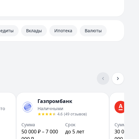
Самара
Санкт-Петербург
У
Уфа
редиты
Вклады
Ипотека
Валюты
Ч
Челябинск
Вся Россия
Газпромбанк
Ал
вто
Наличными
На 
4.6
(
49
отзывов
)
Сумма
Срок
Сумма
50 000 ₽ – 7 000
до 5 лет
30 000 ₽ –