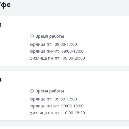
Уфе
нили банковскую сферу за последние годы. Газпромбанк
тоянно совершенствуются и получают новый функциона
3
тинные операции. Технологии блокчейн повышают безо
 Все это делает банковские услуги более удобными и 
Время работы
юрлица пт
:
09:00-17:00
юрлица пн-чт
:
09:00-18:00
физлица пн-пт
:
09:00-20:00
через разнообразные проекты в области образования, 
готворительные программы охватывают различные сфе
4
Время работы
 до крупнейшего частного банка занял три десятилетия
юрлица пт
:
09:00-17:00
едрять передовые технологии и расширять спектр услуг
юрлица пн-чт
:
09:00-18:00
пех. Сегодня банк уверенно удерживает лидирующие поз
физлица пн-пт
:
10:00-18:30
ам современные решения.