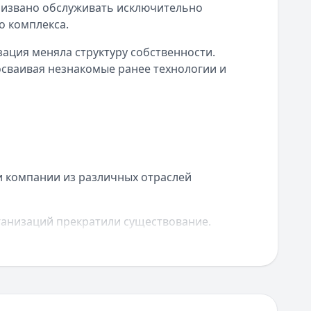
призвано обслуживать исключительно
о комплекса.
ация меняла структуру собственности.
осваивая незнакомые ранее технологии и
и компании из различных отраслей
ганизаций прекратили существование.
ые позиции и подготовиться к дальнейшему
а диверсификацию услуг и превращение в