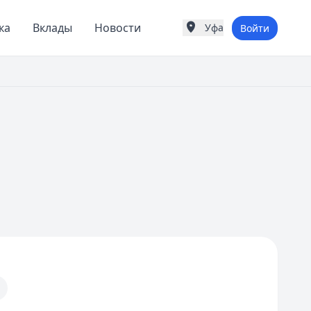
ка
Вклады
Новости
Уфа
Войти
Города России
Популярные города
Москва
Санкт-Петербург
Екатеринбург
Казань
Е
Екатеринбург
К
Казань
Красноярск
М
Москва
Н
Нижний Новгород
Новосибирск
С