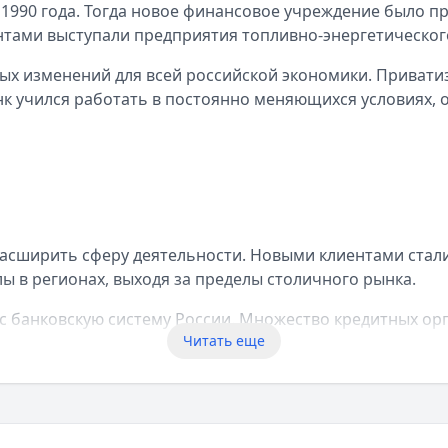
 1990 года. Тогда новое финансовое учреждение было 
тами выступали предприятия топливно-энергетическог
х изменений для всей российской экономики. Приватиз
к учился работать в постоянно меняющихся условиях, 
расширить сферу деятельности. Новыми клиентами стал
ы в регионах, выходя за пределы столичного рынка.
с банковскую систему России. Множество кредитных ор
Читать еще
иях. Более того, кризис позволил ему укрепить рыночн
важными стратегическими решениями. Банк взял курс н