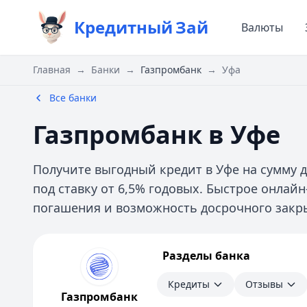
Кредитный
Зай
Валюты
Главная
→
Банки
→
Газпромбанк
→
Уфа
Все банки
Газпромбанк в Уфе
Получите выгодный кредит в Уфе на сумму д
под ставку от 6,5% годовых. Быстрое онлай
погашения и возможность досрочного закры
Газпромбанк
Разделы банка
Кредиты
Отзывы
Кредиты
Отзывы
Контакты
Газпромбанк