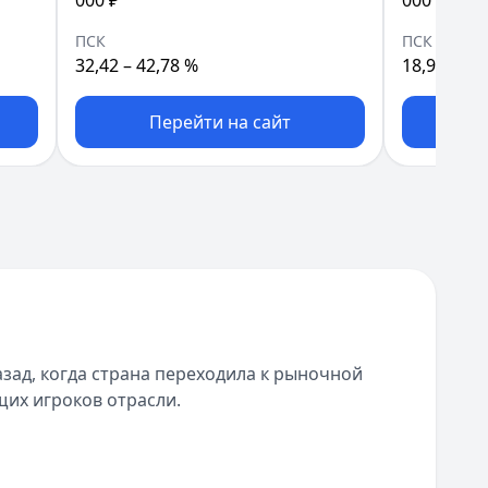
000 ₽
000 000 ₽
ПСК
ПСК
32,42 – 42,78 %
18,99 – 51
Перейти на сайт
П
зад, когда страна переходила к рыночной
щих игроков отрасли.