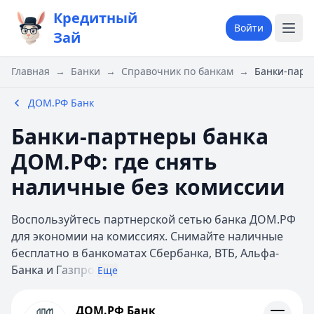
Кредитный
Войти
Зай
Главная
→
Банки
→
Справочник по банкам
→
Банки-парт
ДОМ.РФ Банк
Банки-партнеры банка
ДОМ.РФ: где снять
наличные без комиссии
Воспользуйтесь партнерской сетью банка ДОМ.РФ
для экономии на комиссиях. Снимайте наличные
бесплатно в банкоматах Сбербанка, ВТБ, Альфа-
Банка и Г
азпро
Еще
ДОМ.РФ Банк
ДОМ.РФ Банк