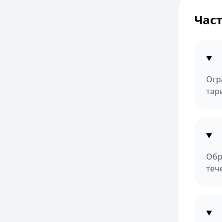
Час
Огр
тар
Обр
теч