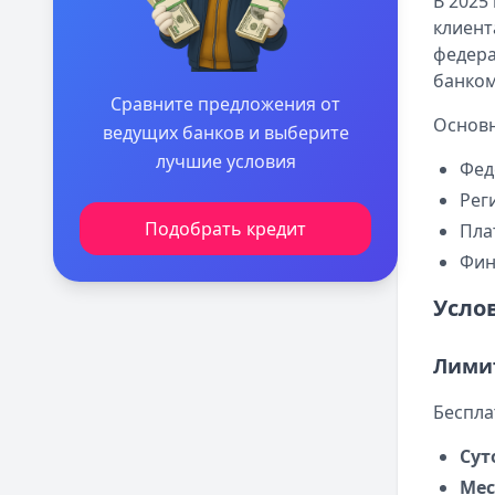
В 2025
клиент
федер
банком
Сравните предложения от
Основн
ведущих банков и выберите
лучшие условия
Фед
Рег
Подобрать кредит
Пла
Фин
Усло
Лими
Беспла
Сут
Мес