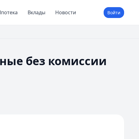
потека
Вклады
Новости
Войти
чные без комиссии