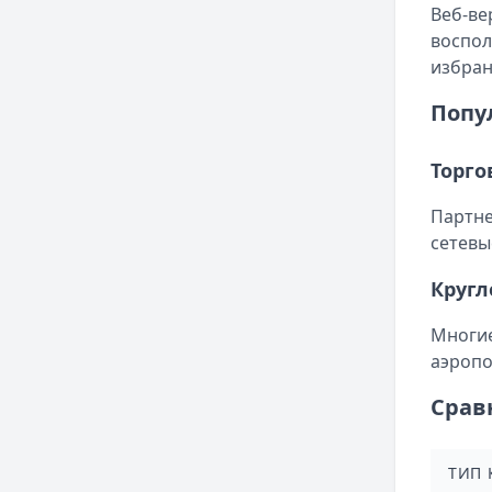
Веб-ве
воспол
избран
Попу
Торго
Партне
сетевы
Кругл
Многие
аэропо
Срав
ТИП 