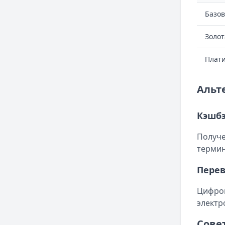
Базов
Золот
Плат
Альт
Кэшбэ
Получе
термин
Пере
Цифров
электр
Сове