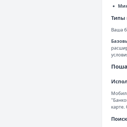
Ми
Типы 
Ваша б
Базов
расшир
услови
Поша
Испо
Мобиль
"Банко
карте.
Поиск