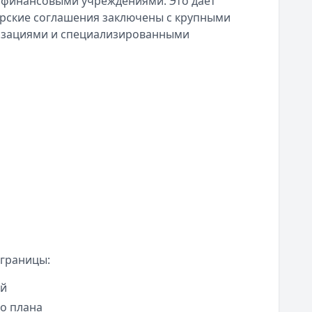
с финансовыми учреждениями. Это дает
нерские соглашения заключены с крупными
изациями и специализированными
 границы:
ей
го плана