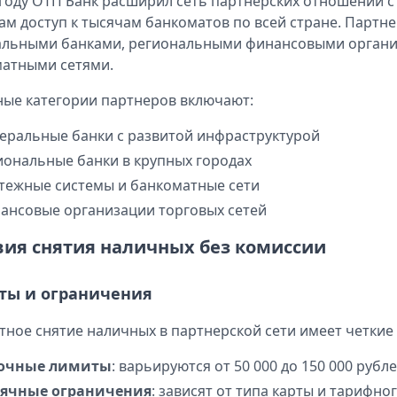
 году ОТП Банк расширил сеть партнерских отношений 
ам доступ к тысячам банкоматов по всей стране. Парт
альными банками, региональными финансовыми орган
атными сетями.
ые категории партнеров включают:
еральные банки с развитой инфраструктурой
иональные банки в крупных городах
тежные системы и банкоматные сети
ансовые организации торговых сетей
вия снятия наличных без комиссии
ты и ограничения
тное снятие наличных в партнерской сети имеет четкие
очные лимиты
: варьируются от 50 000 до 150 000 рубл
ячные ограничения
: зависят от типа карты и тарифно