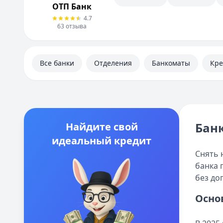
Личный кабинет
ОТП Банк
Полезная информация
4.7
63
отзыва
Все банки
Отделения
Банкоматы
Кр
Банк
Найдите свой
идеальный кредит
Снять 
банка 
без до
Осно