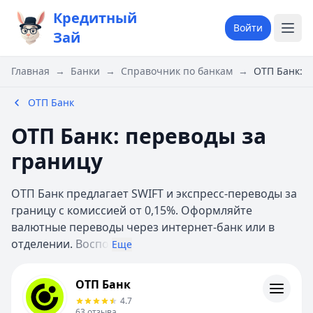
Кредитный
Войти
Зай
Главная
→
Банки
→
Справочник по банкам
→
ОТП Банк: п
ОТП Банк
ОТП Банк: переводы за
границу
ОТП Банк предлагает SWIFT и экспресс-переводы за
границу с комиссией от 0,15%. Оформляйте
валютные переводы через интернет-банк или в
отделении.
Воспо
Еще
ОТП Банк
ОТП Банк
Отзывы
4.7
Контакты
63
отзыва