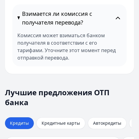
Взимается ли комиссия с
получателя перевода?
Комиссия может взиматься банком
получателя в соответствии с его
тарифами. Уточните этот момент перед
отправкой перевода.
Лучшие предложения ОТП банка
ОТП Банк
— Наличными
Лучшие предложения ОТП
Кредиты — лучшие предложения
Сумма:
15 000 ₽ – 3 000 000 ₽
банка
ОТП Банк
Срок:
до 5 лет
— Наличными
Сумма:
Рейтинг:
15 000
4.7
(63 отзыва)
–
3 000 000
₽
Срок: до
Альфа-Банк
60
мес.
— На ремонт квартиры
Кредиты
Кредитные карты
Автокредиты
И
Рейтинг:
Сумма:
30 000 ₽ – 30 000 000 ₽
4.7
(63 отзыва)
Альфа-Банк
Срок:
до 15 лет
— На ремонт квартиры