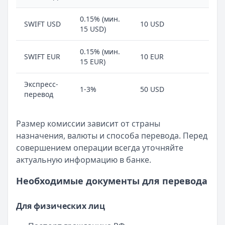
0.15% (мин.
SWIFT USD
10 USD
2
15 USD)
0.15% (мин.
SWIFT EUR
10 EUR
2
15 EUR)
Экспресс-
1-3%
50 USD
1
перевод
Размер комиссии зависит от страны
назначения, валюты и способа перевода. Перед
совершением операции всегда уточняйте
актуальную информацию в банке.
Необходимые документы для перевода
Для физических лиц