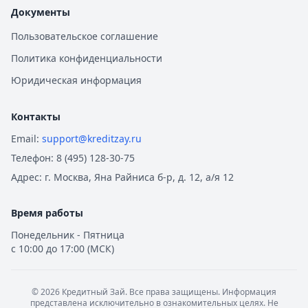
Все автокредиты
Документы
Ипотека — лучшие предложения
Пользовательское соглашение
Альфа-Банк
— Семейная ипотека
Политика конфиденциальности
Рейтинг:
4.9
Совкомбанк
— Семейная ипотека
Юридическая информация
Рейтинг:
4.9
Альфа-Банк
— Вторичное жилье
Контакты
Рейтинг:
4.9
Email:
support@kreditzay.ru
Т-Банк
— Новостройка
Телефон:
8 (495) 128-30-75
Рейтинг:
4.6
Альфа-Банк
— Готовый дом без господдержки
Адрес:
г. Москва, Яна Райниса б-р, д. 12, а/я 12
Рейтинг:
4.9
ВТБ
— Комбо-ипотека для семей с детьми
Время работы
Рейтинг:
4.6
Понедельник - Пятница
Альфа-Банк
— Новостройка
с 10:00 до 17:00 (МСК)
Рейтинг:
4.9
ДОМ.РФ Банк
— Семейная ипотека
Рейтинг:
4.8
©
2026
Кредитный Зай. Все права защищены. Информация
представлена исключительно в ознакомительных целях. Не