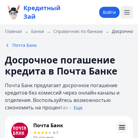
Кредитный
Войти
Зай
Главная
→
Банки
→
Справочник по банкам
→
Досрочное 
Почта Банк
Досрочное погашение
кредита в Почта Банке
Почта Банк предлагает досрочное погашение
кредитов без комиссий через онлайн-каналы и
отделения. Воспользуйтесь возможностью
сэкономить на процен
тах и
Еще
Почта Банк
Почта Банк
Контакты
4.7
Личный кабинет
56
отзывов