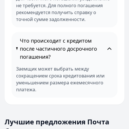
не требуется. Для полного погашения
рекомендуется получить справку о
точной сумме задолженности.
Что происходит с кредитом
после частичного досрочного
погашения?
Заемщик может выбрать между
сокращением срока кредитования или
уменьшением размера ежемесячного
платежа.
Лучшие предложения Почта банка
Почта Банк
— Оптимистичный
Лучшие предложения Почта
Кредиты — лучшие предложения
Сумма:
30 000 ₽ – 6 500 000 ₽