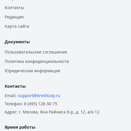
Сбербанк
— Лайт (господдержка)
Контакты
Рейтинг:
4.6
(15 отзывов)
Редакция
Сбербанк
— Лайт
Карта сайта
Рейтинг:
4.6
(15 отзывов)
Сбербанк
— Драйв лайт
Рейтинг:
4.6
(15 отзывов)
Документы
Все автокредиты
Пользовательское соглашение
Ипотека — лучшие предложения
Политика конфиденциальности
Альфа-Банк
— Семейная ипотека
Рейтинг:
4.9
Юридическая информация
Совкомбанк
— Семейная ипотека
Рейтинг:
4.9
Контакты
Альфа-Банк
— Вторичное жилье
Email:
support@kreditzay.ru
Рейтинг:
4.9
Телефон:
8 (495) 128-30-75
Т-Банк
— Новостройка
Рейтинг:
4.6
Адрес:
г. Москва, Яна Райниса б-р, д. 12, а/я 12
Альфа-Банк
— Готовый дом без господдержки
Рейтинг:
4.9
Время работы