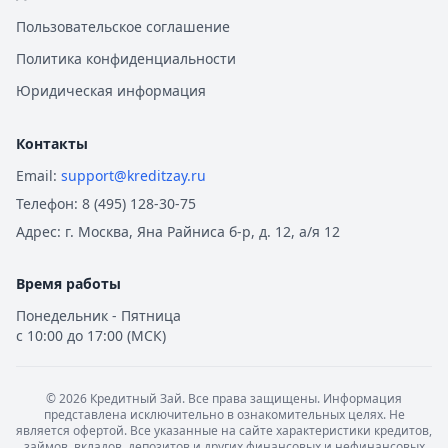
Все автокредиты
Пользовательское соглашение
Ипотека — лучшие предложения
Политика конфиденциальности
Альфа-Банк
— Семейная ипотека
Рейтинг:
4.9
Юридическая информация
Совкомбанк
— Семейная ипотека
Рейтинг:
4.9
Контакты
Альфа-Банк
— Вторичное жилье
Email:
support@kreditzay.ru
Рейтинг:
4.9
Телефон:
8 (495) 128-30-75
Т-Банк
— Новостройка
Рейтинг:
4.6
Адрес:
г. Москва, Яна Райниса б-р, д. 12, а/я 12
Альфа-Банк
— Готовый дом без господдержки
Рейтинг:
4.9
Время работы
ВТБ
— Комбо-ипотека для семей с детьми
Понедельник - Пятница
Рейтинг:
4.6
с 10:00 до 17:00 (МСК)
Альфа-Банк
— Новостройка
Рейтинг:
4.9
ДОМ.РФ Банк
— Семейная ипотека
©
2026
Кредитный Зай. Все права защищены. Информация
представлена исключительно в ознакомительных целях. Не
Рейтинг:
4.8
является офертой. Все указанные на сайте характеристики кредитов,
Все ипотечные программы
займов, вкладов, депозитов и других финансовых и нефинансовых