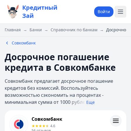
Кредитный
Войти
Зай
Главная
→
Банки
→
Справочник по банкам
→
Досрочное 
Совкомбанк
Досрочное погашение
кредита в Совкомбанке
Совкомбанк предлагает досрочное погашение
кредитов без комиссий. Воспользуйтесь
возможностью сэкономить на процентах -
минимальная сумма от 1000
рубле
Еще
Совкомбанк
Совкомбанк
Кредиты
4.6
Валюты
56
отзывов