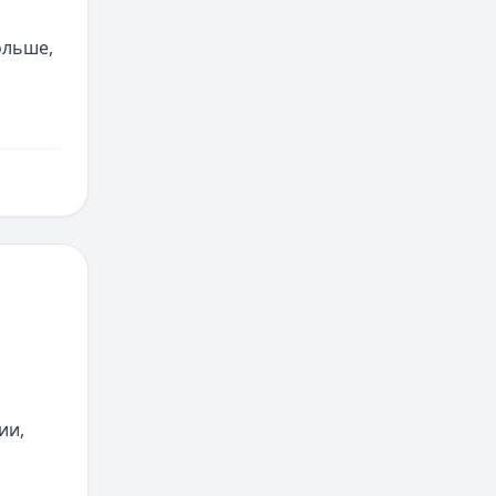
льше, 
и, 