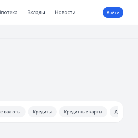
потека
Вклады
Новости
Войти
не валюты
Кредиты
Кредитные карты
Дебетовые