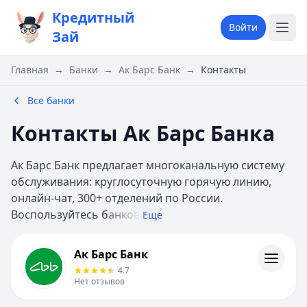
Кредитный
Войти
Зай
Главная
→
Банки
→
Ак Барс Банк
→
Контакты
Все банки
Контакты Ак Барс Банка
Ак Барс Банк предлагает многоканальную систему
обслуживания: круглосуточную горячую линию,
онлайн-чат, 300+ отделений по России.
Воспользуйтесь б
анков
Еще
Ак Барс Банк
Ак Барс Банк
Кредиты
4.7
Контакты
Нет отзывов
Личный кабинет