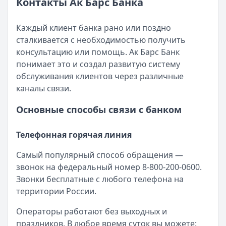
Срок: до
Рейтинг:
Контакты Ак Барс Банка
84
4.5
мес.
(13 отзывов)
ПСК:
Газпромбанк
42.9
%
— Рефинансирование
Рейтинг:
Сумма:
300 000 ₽ – 7 000 000 ₽
4.5
(13 отзывов)
Каждый клиент банка рано или поздно
Газпромбанк
Срок:
до 5 лет
— Рефинансирование
сталкивается с необходимостью получить
Сумма:
ПСК:
32,5 – 33,8 %
300 000
–
7 000 000
₽
консультацию или помощь. Ак Барс Банк
Срок: до
Рейтинг:
60
4.7
мес.
(12 отзывов)
понимает это и создал развитую систему
ПСК:
Совкомбанк
33.8
%
— Прайм Выгодный
обслуживания клиентов через различные
Рейтинг:
Сумма:
300 000 ₽ – 5 000 000 ₽
4.7
(12 отзывов)
каналы связи.
Совкомбанк
Срок:
до 5 лет
— Прайм Выгодный
Основные способы связи с банком
Сумма:
ПСК:
14,9 – 14,9 %
300 000
–
5 000 000
₽
Срок: до
Рейтинг:
60
4.7
мес.
(16 отзывов)
ПСК:
Совкомбанк
14.9
%
— Прайм Специальный
Телефонная горячая линия
Рейтинг:
Сумма:
30 000 ₽ – 3 000 000 ₽
4.7
(16 отзывов)
Самый популярный способ обращения —
Совкомбанк
Срок:
до 5 лет
— Прайм Специальный
звонок на федеральный номер 8-800-200-0600.
Сумма:
ПСК:
13,9 – 15,9 %
30 000
–
3 000 000
₽
Звонки бесплатные с любого телефона на
Срок: до
Рейтинг:
60
4.7
мес.
(16 отзывов)
территории России.
ПСК:
15.9
%
Рейтинг:
4.7
(16 отзывов)
Операторы работают без выходных и
Все кредиты
праздников. В любое время суток вы можете: