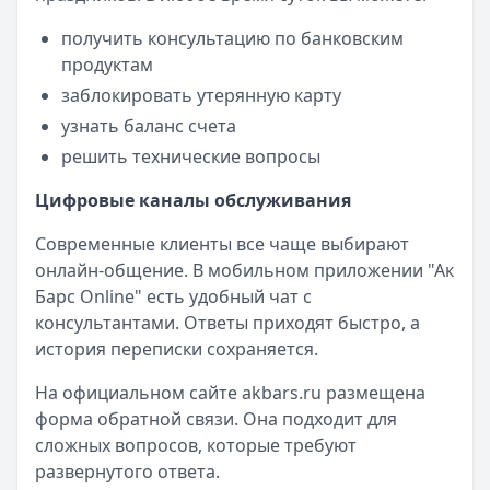
Кредитные карты — лучшие предложения
Ак Барс Банк
— Ак Барс карта Кредитная 115 дней
получить консультацию по банковским
Лимит: до
1 000 000 ₽
продуктам
Льготный период:
115 дней
заблокировать утерянную карту
Обслуживание:
Бесплатно
узнать баланс счета
Рейтинг:
4.7
решить технические вопросы
Банк ПСБ
— Кредитная карта 180 дней без %
Лимит: до
1 000 000 ₽
Цифровые каналы обслуживания
Льготный период:
180 дней
Современные клиенты все чаще выбирают
Обслуживание:
Бесплатно
онлайн-общение. В мобильном приложении "Ак
Рейтинг:
4.7
Барс Online" есть удобный чат с
Банк ЗЕНИТ
— Карта привилегий
консультантами. Ответы приходят быстро, а
Лимит: до
2 000 000 ₽
история переписки сохраняется.
Льготный период:
120 дней
Обслуживание:
Бесплатно
На официальном сайте akbars.ru размещена
Рейтинг:
4.6
форма обратной связи. Она подходит для
Азиатско-Тихоокеанский Банк
— Универсальная
сложных вопросов, которые требуют
Лимит: до
500 000 ₽
развернутого ответа.
Льготный период:
212 дней