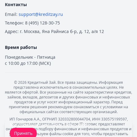
Контакты
Email:
support@kreditzay.ru
Телефон:
8 (495) 128-30-75
Адрес:
г. Москва, Яна Райниса б-р, д. 12, а/я 12
Время работы
Понедельник - Пятница
с 10:00 до 17:00 (МСК)
©
2026
Кредитный Зай. Все права защищены. Информация
представлена исключительно в ознакомительных целях. Не
является офертой. Все указанные на сайте характеристики кредитов,
займов, вкладов, депозитов и других финансовых и нефинансовых
продуктов и услуг носят информационный характер. Перед
принятием решения рекомендуем ознакомиться с условиями на
официальных сайтах соответствующих организаций.
ИП Гончаров А.А., ОГРНИП 320332800044704, ИНН 330575199597,
осуществляет деятельность в сфере IT: сервис предоставляет
Мы обрабатываем ваши
cookie-файлы
.
онлайн-услуги по подбору финансовых и нефинансовых продуктов и
Принять
услуг. Мы используем файлы cookie для того, чтобы предоставить