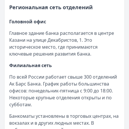
Обслуживание:
Бесплатно
Региональная сеть отделений
Рейтинг:
4.7
МТС Банк
— МТС Zero
Головной офис
Лимит: до
300 000 ₽
Льготный период:
1115 дней
Главное здание банка располагается в центре
Обслуживание:
2370 ₽ в месяц
Казани на улице Декабристов, 1. Это
Рейтинг:
4.6
(15 отзывов)
историческое место, где принимаются
ВТБ
— Карта возможностей
ключевые решения развития банка.
Лимит: до
1 000 000 ₽
Филиальная сеть
Льготный период:
110 дней
Обслуживание:
Бесплатно
По всей России работает свыше 300 отделений
Рейтинг:
4.7
(18 отзывов)
Ак Барс Банка. График работы большинства
УБРиР
— 1094 дня без %
офисов: понедельник-пятница с 9:00 до 18:00.
Лимит: до
150 000 ₽
Некоторые крупные отделения открыты и по
Льготный период:
1094 дней
субботам.
Обслуживание:
Бесплатно
Рейтинг:
4.9
Банкоматы установлены в торговых центрах, на
РОССИЯ
— 180 дней без %
вокзалах и в других людных местах. В