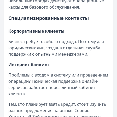
Лимит: до
750 000 ₽
небольших городах действуют операционные
Льготный период:
180 дней
кассы для базового обслуживания.
Обслуживание:
Бесплатно
Специализированные контакты
Рейтинг:
4.8
Все кредитные карты
Корпоративные клиенты
Бизнес требует особого подхода. Поэтому для
юридических лиц создана отдельная служба
поддержки с опытными менеджерами.
Интернет-банкинг
Проблемы с входом в систему или проведением
операций? Техническая поддержка онлайн-
сервисов работает через личный кабинет
клиента.
Тем, кто планирует взять кредит, стоит изучить
разные предложения на рынке. Сервис
Кредитный Зай поможет сравнить условия в