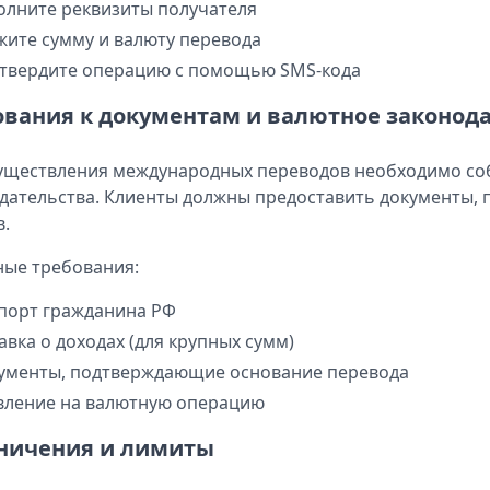
олните реквизиты получателя
жите сумму и валюту перевода
твердите операцию с помощью SMS-кода
ования к документам и валютное законод
уществления международных переводов необходимо со
дательства. Клиенты должны предоставить документы,
в.
ые требования:
порт гражданина РФ
авка о доходах (для крупных сумм)
ументы, подтверждающие основание перевода
вление на валютную операцию
ничения и лимиты