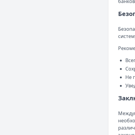
банков
Безо
Безопа
систем
Рекоме
Все
Сох
Не 
Уве
Закл
Междун
необхо
различ