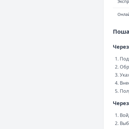
Экспр
Онла
Поша
Через
Под
Обр
Ука
Вне
Пол
Через
Вой
Выб