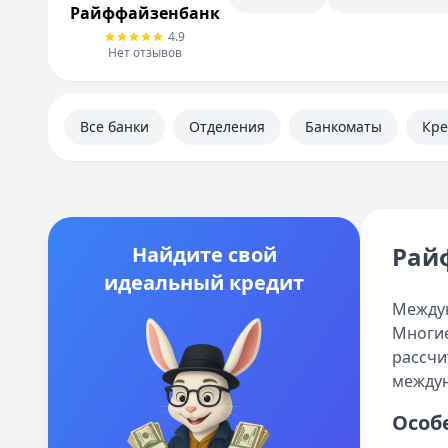
Полезная информация
Райффайзенбанк
4.9
Нет отзывов
Все банки
Отделения
Банкоматы
Кр
Рай
Найдите свой
идеальный кредит
Междун
Многие
рассчи
междун
Особ