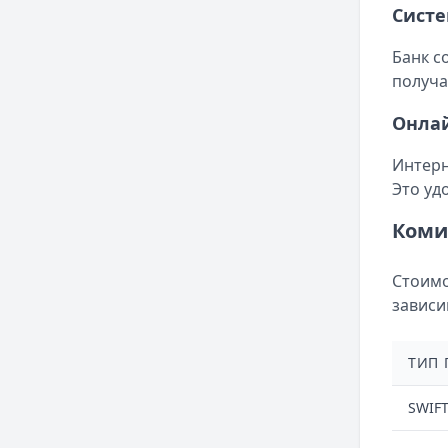
Сист
Банк с
получа
Онла
Интерн
Это уд
Коми
Стоимо
зависи
ТИП 
SWIFT