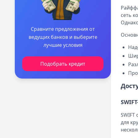
Райффа
сеть к
Однако
Сравните предложения от
Основн
ведущих банков и выберите
лучшие условия
Над
Шир
Подобрать кредит
Раз
Про
Дост
SWIFT
SWIFT 
для кр
нескол