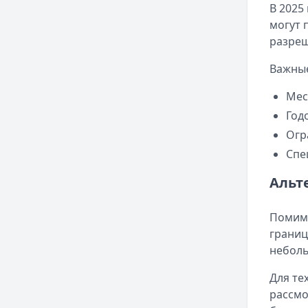
В 2025
могут 
разреш
Важны
Мес
Год
Огр
Спе
Альт
Помимо
границ
неболь
Для те
рассмо