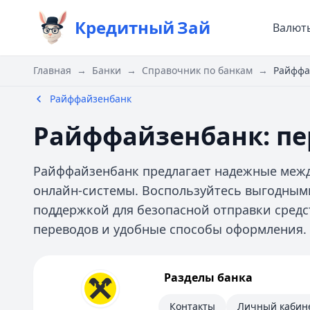
Кредитный
Зай
Валют
Главная
→
Банки
→
Справочник по банкам
→
Райффа
Райффайзенбанк
Райффайзенбанк: пе
Райффайзенбанк предлагает надежные межд
онлайн-системы. Воспользуйтесь выгодны
поддержкой для безопасной отправки средс
переводов и удобные способы оформления.
Райффайзенбанк
Разделы банка
Контакты
Личный кабинет
Контакты
Личный кабин