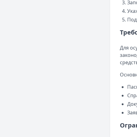
Зап
Ука
Под
Треб
Для ос
законо
средст
Основн
Пас
Спр
Док
Зая
Огра