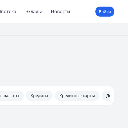
потека
Вклады
Новости
Войти
не валюты
Кредиты
Кредитные карты
Дебетовые