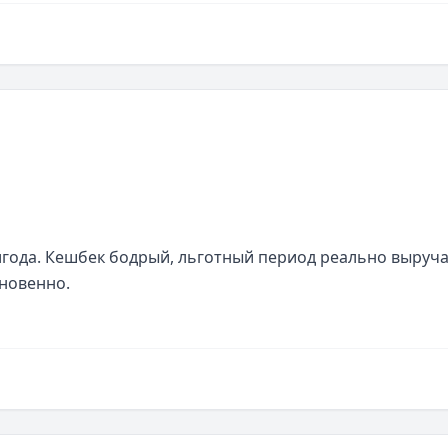
ода. Кешбек бодрый, льготный период реально выручае
гновенно.