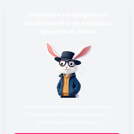
Экономьте на кредитах и
зарабатывайте на вкладах с
Кредитным Заем!
Мы поможем найти самые выгодные
предложения от ведущих банков и
финансовых организаций