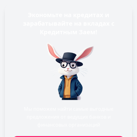
Экономьте на кредитах и
зарабатывайте на вкладах с
Кредитным Заем!
Мы поможем найти самые выгодные
предложения от ведущих банков и
финансовых организаций