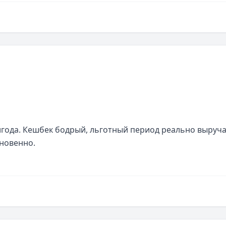
ода. Кешбек бодрый, льготный период реально выручае
гновенно.