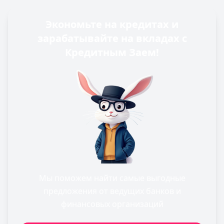
Экономьте на кредитах и
зарабатывайте на вкладах с
Кредитным Заем!
Мы поможем найти самые выгодные
предложения от ведущих банков и
финансовых организаций